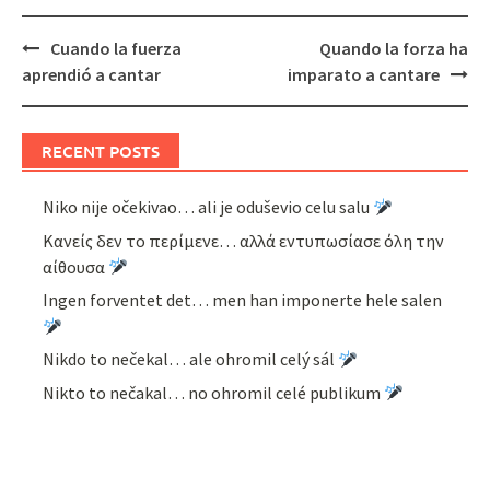
Post
Cuando la fuerza
Quando la forza ha
navigation
aprendió a cantar
imparato a cantare
RECENT POSTS
Niko nije očekivao… ali je oduševio celu salu
Κανείς δεν το περίμενε… αλλά εντυπωσίασε όλη την
αίθουσα
Ingen forventet det… men han imponerte hele salen
Nikdo to nečekal… ale ohromil celý sál
Nikto to nečakal… no ohromil celé publikum