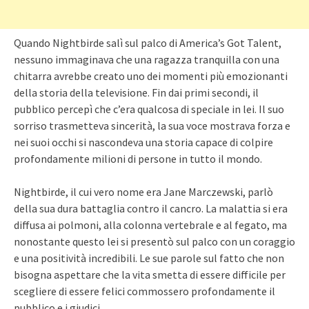
Quando Nightbirde salì sul palco di America’s Got Talent,
nessuno immaginava che una ragazza tranquilla con una
chitarra avrebbe creato uno dei momenti più emozionanti
della storia della televisione. Fin dai primi secondi, il
pubblico percepì che c’era qualcosa di speciale in lei. Il suo
sorriso trasmetteva sincerità, la sua voce mostrava forza e
nei suoi occhi si nascondeva una storia capace di colpire
profondamente milioni di persone in tutto il mondo.
Nightbirde, il cui vero nome era Jane Marczewski, parlò
della sua dura battaglia contro il cancro. La malattia si era
diffusa ai polmoni, alla colonna vertebrale e al fegato, ma
nonostante questo lei si presentò sul palco con un coraggio
e una positività incredibili. Le sue parole sul fatto che non
bisogna aspettare che la vita smetta di essere difficile per
scegliere di essere felici commossero profondamente il
pubblico e i giudici.