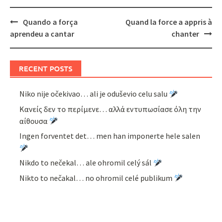
Post
Quando a força
Quand la force a appris à
navigation
aprendeu a cantar
chanter
RECENT POSTS
Niko nije očekivao… ali je oduševio celu salu
Κανείς δεν το περίμενε… αλλά εντυπωσίασε όλη την
αίθουσα
Ingen forventet det… men han imponerte hele salen
Nikdo to nečekal… ale ohromil celý sál
Nikto to nečakal… no ohromil celé publikum