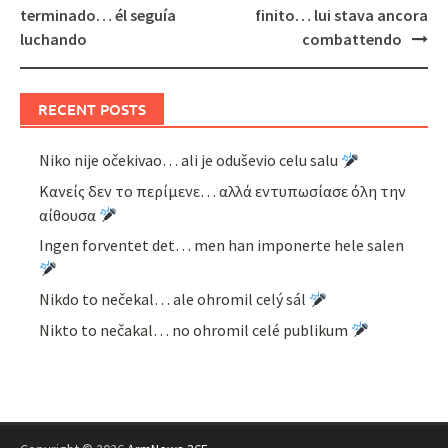
navigation
terminado… él seguía
finito… lui stava ancora
luchando
combattendo
RECENT POSTS
Niko nije očekivao… ali je oduševio celu salu
Κανείς δεν το περίμενε… αλλά εντυπωσίασε όλη την
αίθουσα
Ingen forventet det… men han imponerte hele salen
Nikdo to nečekal… ale ohromil celý sál
Nikto to nečakal… no ohromil celé publikum