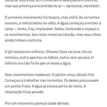
batalha. Sobre ele, um cronômetro avançava em silêncio,
mas sua presença era sentida no ar — opressiva, inevitável.
O primeiro movimento foi brusco, mas inútil. As correntes
soaram, o metal bateu no vidro. A água começou a encher a
caixa — lenta, fria, implacável. Subia, limitando o espaço e
os movimentos. Seu rosto mostrou tensão, mas seus olhos
ainda tinham controle.
O júri estava em silêncio. Olhares fixos na cena. Um se
inclinou, outro apertou os lábios, outro nem piscava. O
silêncio era tão forte que se ouvia a água.
Seus movimentos mudaram. O pânico virou cálculo frio.
Começou a trabalhar nas correntes. Os dedos procuravam
um ponto fraco. A água já estava perto do rosto. A
respiração ficou pesada.
Por um momento parecia tarde demais.