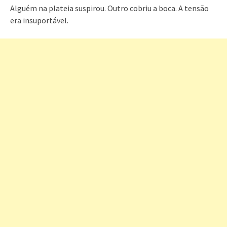
Alguém na plateia suspirou. Outro cobriu a boca. A tensão
era insuportável.