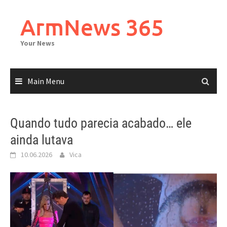
Skip
to
ArmNews 365
content
Your News
Main Menu
Quando tudo parecia acabado… ele
ainda lutava
10.06.2026
Vica