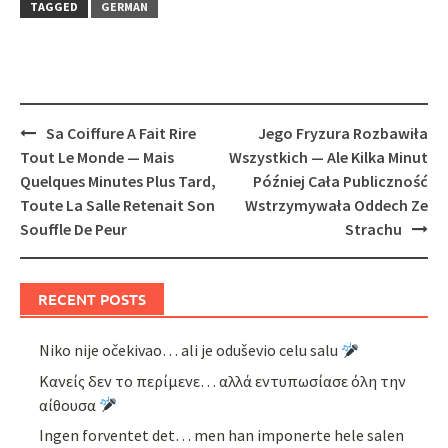
TAGGED
GERMAN
Post
Sa Coiffure A Fait Rire
Jego Fryzura Rozbawiła
navigation
Tout Le Monde — Mais
Wszystkich — Ale Kilka Minut
Quelques Minutes Plus Tard,
Później Cała Publiczność
Toute La Salle Retenait Son
Wstrzymywała Oddech Ze
Souffle De Peur
Strachu
RECENT POSTS
Niko nije očekivao… ali je oduševio celu salu
Κανείς δεν το περίμενε… αλλά εντυπωσίασε όλη την
αίθουσα
Ingen forventet det… men han imponerte hele salen