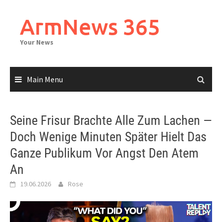
Skip
to
ArmNews 365
content
Your News
Main Menu
Seine Frisur Brachte Alle Zum Lachen —
Doch Wenige Minuten Später Hielt Das
Ganze Publikum Vor Angst Den Atem
An
19.06.2026
Rose