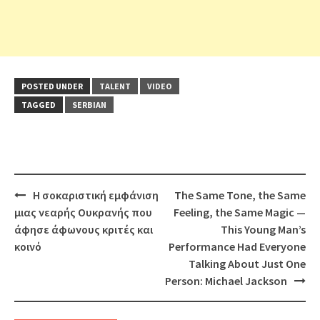
POSTED UNDER
TALENT
VIDEO
TAGGED
SERBIAN
Post
Η σοκαριστική εμφάνιση
The Same Tone, the Same
navigation
μιας νεαρής Ουκρανής που
Feeling, the Same Magic —
άφησε άφωνους κριτές και
This Young Man’s
κοινό
Performance Had Everyone
Talking About Just One
Person: Michael Jackson