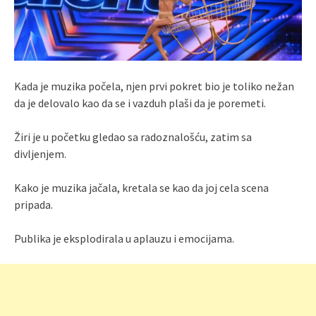
Kada je muzika počela, njen prvi pokret bio je toliko nežan
da je delovalo kao da se i vazduh plaši da je poremeti.
Žiri je u početku gledao sa radoznalošću, zatim sa
divljenjem.
Kako je muzika jačala, kretala se kao da joj cela scena
pripada.
Publika je eksplodirala u aplauzu i emocijama.