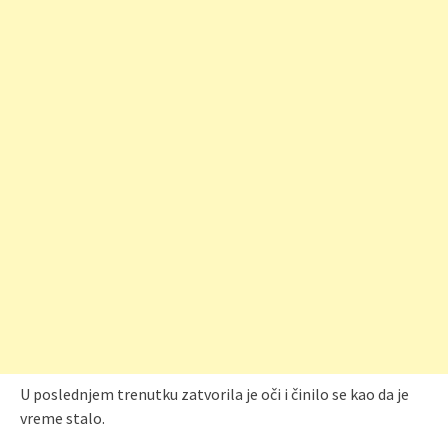
U poslednjem trenutku zatvorila je oči i činilo se kao da je
vreme stalo.