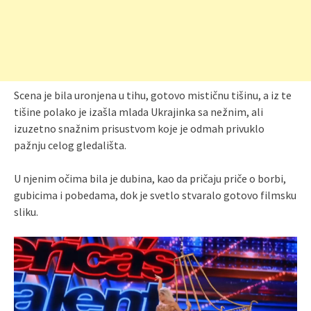
Scena je bila uronjena u tihu, gotovo mističnu tišinu, a iz te
tišine polako je izašla mlada Ukrajinka sa nežnim, ali
izuzetno snažnim prisustvom koje je odmah privuklo
pažnju celog gledališta.
U njenim očima bila je dubina, kao da pričaju priče o borbi,
gubicima i pobedama, dok je svetlo stvaralo gotovo filmsku
sliku.