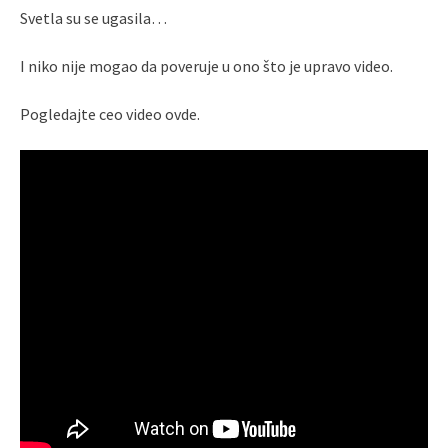
Svetla su se ugasila…
I niko nije mogao da poveruje u ono što je upravo video.
Pogledajte ceo video ovde.