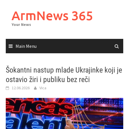
Skip
to
ArmNews 365
content
Your News
Main Menu
Šokantni nastup mlade Ukrajinke koji je
ostavio žiri i publiku bez reči
12.06.2026
Vica