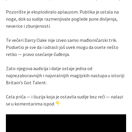
Pozorište je eksplodiralo aplauzom. Publika je ustala na
noge, dok su sudije razmenjivale poglede pune divljenja,
neverice i zbunjenosti.
Te večeri Darcy Oake nije izveo samo mađioničarski trik.
Podsetio je sve da i odrasli još uvek mogu da osete nešto
retko — pravo osećanje čuđenja.
Zato njegova audicija i dalje ostaje jedna od
najnezaboravnijih i najviralnijih magijskih nastupa u istoriji
Britain’s Got Talent.
Cela priča — i iluzija koja je ostavila sudije bez reči — nalazi
se u komentarima ispod