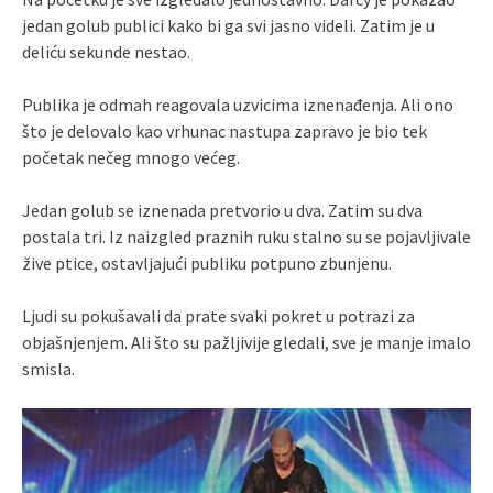
jedan golub publici kako bi ga svi jasno videli. Zatim je u
deliću sekunde nestao.
Publika je odmah reagovala uzvicima iznenađenja. Ali ono
što je delovalo kao vrhunac nastupa zapravo je bio tek
početak nečeg mnogo većeg.
Jedan golub se iznenada pretvorio u dva. Zatim su dva
postala tri. Iz naizgled praznih ruku stalno su se pojavljivale
žive ptice, ostavljajući publiku potpuno zbunjenu.
Ljudi su pokušavali da prate svaki pokret u potrazi za
objašnjenjem. Ali što su pažljivije gledali, sve je manje imalo
smisla.