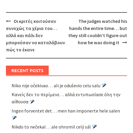
Post
Οι κριτές κοιτούσαν
The judges watched his
navigation
συνεχώς τα χέρια του…
hands the entire time… but
αλλά και πάλι δεν
they still couldn’t figure out
μπορούσαν να καταλάβουν
how he was doing it
πώς το έκανε
RECENT POSTS
Niko nije očekivao… ali je oduševio celu salu
Κανείς δεν το περίμενε… αλλά εντυπωσίασε όλη την
αίθουσα
Ingen forventet det… men han imponerte hele salen
Nikdo to nečekal… ale ohromil celý sál