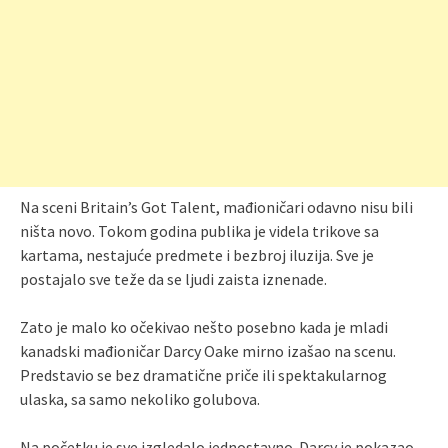
Na sceni Britain’s Got Talent, mađioničari odavno nisu bili
ništa novo. Tokom godina publika je videla trikove sa
kartama, nestajuće predmete i bezbroj iluzija. Sve je
postajalo sve teže da se ljudi zaista iznenade.
Zato je malo ko očekivao nešto posebno kada je mladi
kanadski mađioničar Darcy Oake mirno izašao na scenu.
Predstavio se bez dramatične priče ili spektakularnog
ulaska, sa samo nekoliko golubova.
Na početku je sve izgledalo jednostavno. Darcy je pokazao