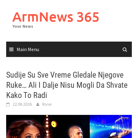
Skip
to
ArmNews 365
content
Your News
Main Menu
Sudije Su Sve Vreme Gledale Njegove
Ruke… Ali I Dalje Nisu Mogli Da Shvate
Kako To Radi
22.06.2026
Rose