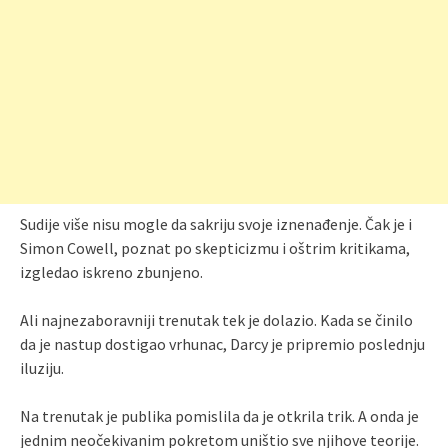
Sudije više nisu mogle da sakriju svoje iznenađenje. Čak je i
Simon Cowell, poznat po skepticizmu i oštrim kritikama,
izgledao iskreno zbunjeno.
Ali najnezaboravniji trenutak tek je dolazio. Kada se činilo
da je nastup dostigao vrhunac, Darcy je pripremio poslednju
iluziju.
Na trenutak je publika pomislila da je otkrila trik. A onda je
jednim neočekivanim pokretom uništio sve njihove teorije.