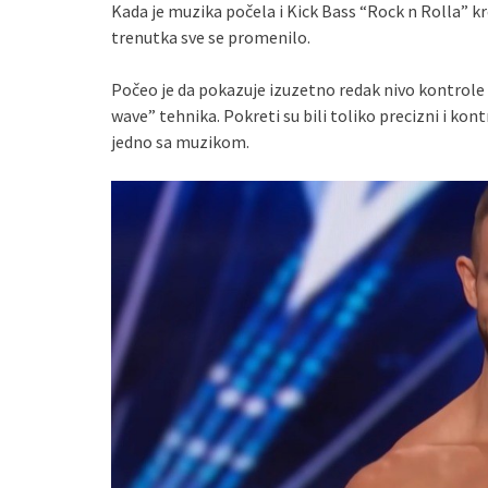
Kada je muzika počela i Kick Bass “Rock n Rolla” kr
trenutka sve se promenilo.
Počeo je da pokazuje izuzetno redak nivo kontrole 
wave” tehnika. Pokreti su bili toliko precizni i kon
jedno sa muzikom.