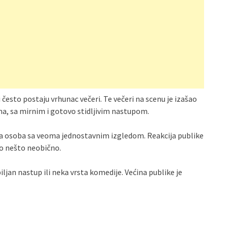
često postaju vrhunac večeri. Te večeri na scenu je izašao
a, sa mirnim i gotovo stidljivim nastupom.
rtna osoba sa veoma jednostavnim izgledom. Reakcija publike
alo nešto neobično.
iljan nastup ili neka vrsta komedije. Većina publike je