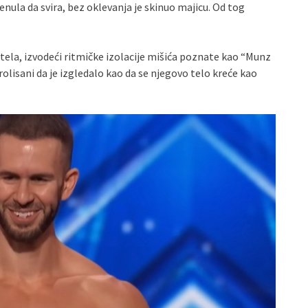
enula da svira, bez oklevanja je skinuo majicu. Od tog
tela, izvodeći ritmičke izolacije mišića poznate kao “Munz
trolisani da je izgledalo kao da se njegovo telo kreće kao