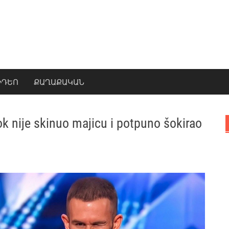
ԻԴԵՈ
ՔԱՂԱՔԱԿԱՆ
dok nije skinuo majicu i potpuno šokirao