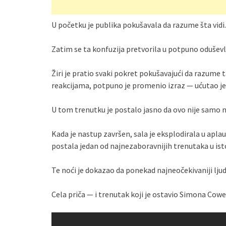
U početku je publika pokušavala da razume šta vidi.
Zatim se ta konfuzija pretvorila u potpuno oduševl
Žiri je pratio svaki pokret pokušavajući da razume
reakcijama, potpuno je promenio izraz — ućutao je,
U tom trenutku je postalo jasno da ovo nije samo n
Kada je nastup završen, sala je eksplodirala u aplauz
postala jedan od najnezaboravnijih trenutaka u isto
Te noći je dokazao da ponekad najneočekivaniji ljud
Cela priča — i trenutak koji je ostavio Simona Cow