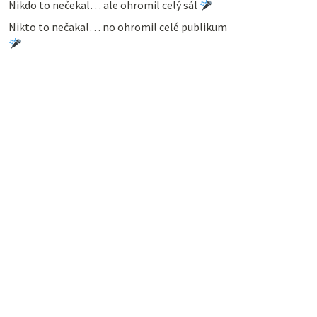
Nikdo to nečekal… ale ohromil celý sál
Nikto to nečakal… no ohromil celé publikum