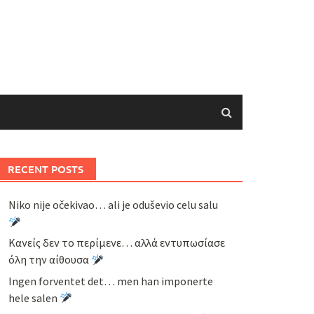
RECENT POSTS
Niko nije očekivao… ali je oduševio celu salu
Κανείς δεν το περίμενε… αλλά εντυπωσίασε
όλη την αίθουσα
Ingen forventet det… men han imponerte
hele salen