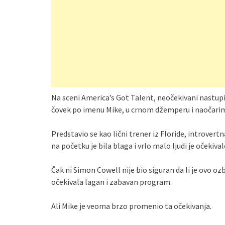
Na sceni America’s Got Talent, neočekivani nastupi 
čovek po imenu Mike, u crnom džemperu i naočarim
Predstavio se kao lični trener iz Floride, introve
na početku je bila blaga i vrlo malo ljudi je očekiv
Čak ni Simon Cowell nije bio siguran da li je ovo ozb
očekivala lagan i zabavan program.
Ali Mike je veoma brzo promenio ta očekivanja.