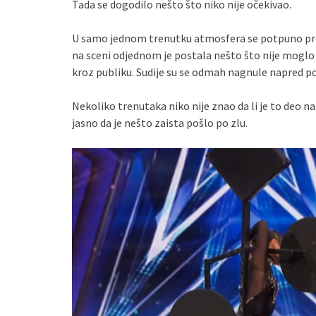
Tada se dogodilo nešto što niko nije očekivao.
U samo jednom trenutku atmosfera se potpuno prom
na sceni odjednom je postala nešto što nije moglo b
kroz publiku. Sudije su se odmah nagnule napred po
Nekoliko trenutaka niko nije znao da li je to deo n
jasno da je nešto zaista pošlo po zlu.