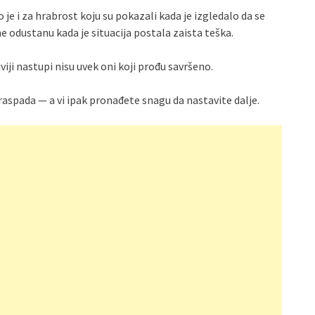
 je i za hrabrost koju su pokazali kada je izgledalo da se
ne odustanu kada je situacija postala zaista teška.
viji nastupi nisu uvek oni koji prođu savršeno.
raspada — a vi ipak pronađete snagu da nastavite dalje.