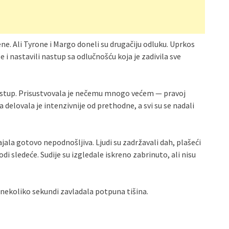
cene. Ali Tyrone i Margo doneli su drugačiju odluku. Uprkos
se i nastavili nastup sa odlučnošću koja je zadivila sve
nastup. Prisustvovala je nečemu mnogo većem — pravoj
delovala je intenzivnije od prethodne, a svi su se nadali
ajala gotovo nepodnošljiva. Ljudi su zadržavali dah, plašeći
i sledeće. Sudije su izgledale iskreno zabrinuto, ali nisu
 nekoliko sekundi zavladala potpuna tišina.