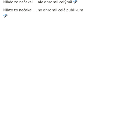
Nikdo to nečekal… ale ohromil celý sál
Nikto to nečakal… no ohromil celé publikum