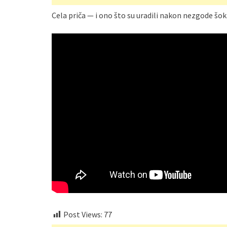
Cela priča — i ono što su uradili nakon nezgode šo
Post Views:
77