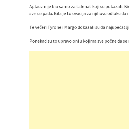
Aplauz nije bio samo za talenat koji su pokazali. Bio
sve raspada. Bila je to ovacija za njihovu odluku da 
Te večeri Tyrone i Margo dokazali su da najupečatlji
Ponekad su to upravo oni u kojima sve počne da se 