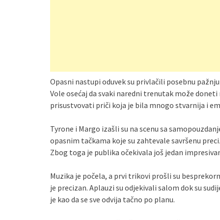
Opasni nastupi oduvek su privlačili posebnu pažnju
Vole osećaj da svaki naredni trenutak može doneti no
prisustvovati priči koja je bila mnogo stvarnija i 
Tyrone i Margo izašli su na scenu sa samopouzdanj
opasnim tačkama koje su zahtevale savršenu preciz
Zbog toga je publika očekivala još jedan impresivan
Muzika je počela, a prvi trikovi prošli su besprekor
je precizan. Aplauzi su odjekivali salom dok su sud
je kao da se sve odvija tačno po planu.