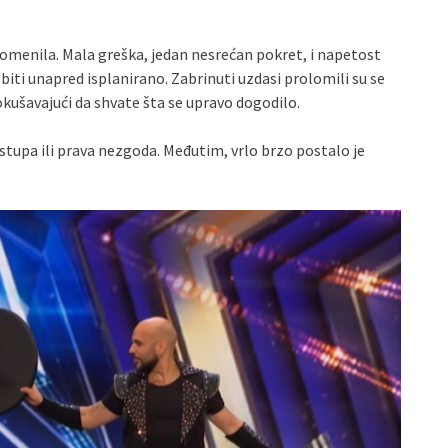
enila. Mala greška, jedan nesrećan pokret, i napetost
iti unapred isplanirano. Zabrinuti uzdasi prolomili su se
kušavajući da shvate šta se upravo dogodilo.
astupa ili prava nezgoda. Međutim, vrlo brzo postalo je