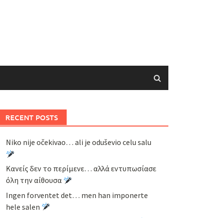
RECENT POSTS
Niko nije očekivao… ali je oduševio celu salu
Κανείς δεν το περίμενε… αλλά εντυπωσίασε
όλη την αίθουσα
Ingen forventet det… men han imponerte
hele salen