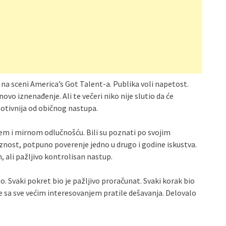
 na sceni America’s Got Talent-a. Publika voli napetost.
vo iznenađenje. Ali te večeri niko nije slutio da će
emotivnija od običnog nastupa.
em i mirnom odlučnošću. Bili su poznati po svojim
nost, potpuno poverenje jedno u drugo i godine iskustva.
, ali pažljivo kontrolisan nastup.
no. Svaki pokret bio je pažljivo proračunat. Svaki korak bio
ije sa sve većim interesovanjem pratile dešavanja. Delovalo