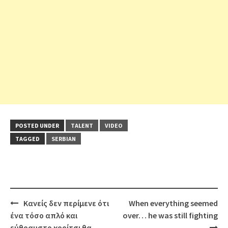
POSTED UNDER
TALENT
VIDEO
TAGGED
SERBIAN
Post
Κανείς δεν περίμενε ότι
When everything seemed
navigation
ένα τόσο απλό και
over… he was still fighting
εύθραυστο κορίτσι θα