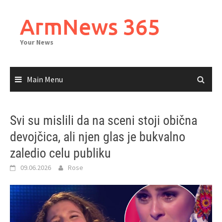
Skip
to
ArmNews 365
content
Your News
Main Menu
Svi su mislili da na sceni stoji obična
devojčica, ali njen glas je bukvalno
zaledio celu publiku
09.06.2026
Rose