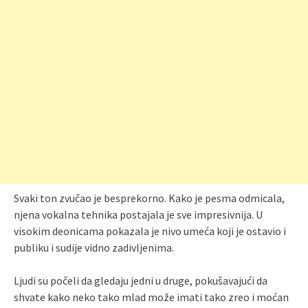
Svaki ton zvučao je besprekorno. Kako je pesma odmicala,
njena vokalna tehnika postajala je sve impresivnija. U
visokim deonicama pokazala je nivo umeća koji je ostavio i
publiku i sudije vidno zadivljenima.
Ljudi su počeli da gledaju jedni u druge, pokušavajući da
shvate kako neko tako mlad može imati tako zreo i moćan