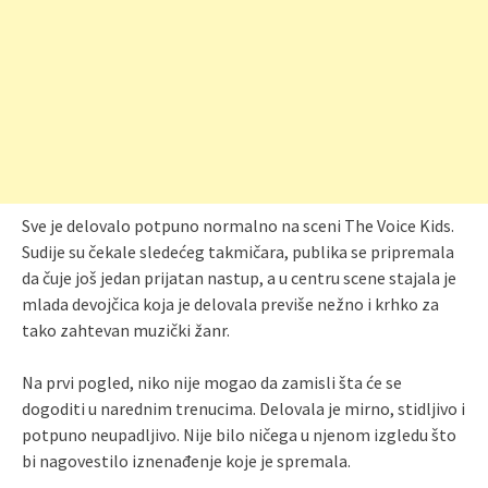
Sve je delovalo potpuno normalno na sceni The Voice Kids.
Sudije su čekale sledećeg takmičara, publika se pripremala
da čuje još jedan prijatan nastup, a u centru scene stajala je
mlada devojčica koja je delovala previše nežno i krhko za
tako zahtevan muzički žanr.
Na prvi pogled, niko nije mogao da zamisli šta će se
dogoditi u narednim trenucima. Delovala je mirno, stidljivo i
potpuno neupadljivo. Nije bilo ničega u njenom izgledu što
bi nagovestilo iznenađenje koje je spremala.