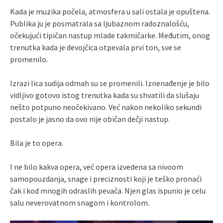
Kada je muzika počela, atmosfera u sali ostala je opuštena.
Publika ju je posmatrala sa ljubaznom radoznalošću,
očekujući tipičan nastup mlade takmičarke. Međutim, onog
trenutka kada je devojčica otpevala prvi ton, sve se
promenilo.
Izrazi lica sudija odmah su se promenili. Iznenađenje je bilo
vidljivo gotovo istog trenutka kada su shvatili da slušaju
nešto potpuno neočekivano. Već nakon nekoliko sekundi
postalo je jasno da ovo nije običan dečji nastup.
Bila je to opera.
I ne bilo kakva opera, već opera izvedena sa nivoom
samopouzdanja, snage i preciznosti koji je teško pronaći
čak i kod mnogih odraslih pevača. Njen glas ispunio je celu
salu neverovatnom snagom i kontrolom.