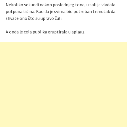
Nekoliko sekundi nakon poslednjeg tona, u sali je vladala
potpuna tišina. Kao da je svima bio potreban trenutak da
shvate ono što su upravo čuli.
A onda je cela publika eruptirala u aplauz.