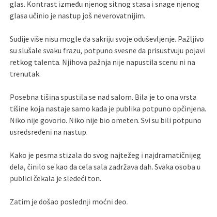
glas. Kontrast između njenog sitnog stasa i snage njenog
glasa učinio je nastup još neverovatnijim.
Sudije više nisu mogle da sakriju svoje oduševljenje. Pažljivo
su slušale svaku frazu, potpuno svesne da prisustvuju pojavi
retkog talenta. Njihova pažnja nije napustila scenu ni na
trenutak.
Posebna tišina spustila se nad salom. Bila je to ona vrsta
tišine koja nastaje samo kada je publika potpuno opčinjena.
Niko nije govorio. Niko nije bio ometen. Svi su bili potpuno
usredsređeni na nastup.
Kako je pesma stizala do svog najtežeg i najdramatičnijeg
dela, činilo se kao da cela sala zadržava dah. Svaka osoba u
publici čekala je sledeći ton.
Zatim je došao poslednji moćni deo.