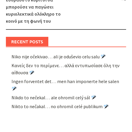
μπορούσε να παγώσει
κυριολεκτικά ολόκληρο το
κοινό με τη φωνή του
RECENT POSTS
Niko nije očekivao… ali je oduševio celu salu
Κανείς δεν το περίμενε… αλλά εντυπωσίασε όλη την
αίθουσα
Ingen forventet det… men han imponerte hele salen
Nikdo to nečekal… ale ohromil celý sál
Nikto to nečakal… no ohromil celé publikum