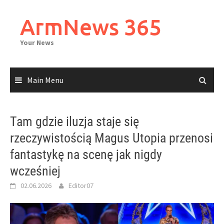
Skip
to
ArmNews 365
content
Your News
Main Menu
Tam gdzie iluzja staje się
rzeczywistością Magus Utopia przenosi
fantastykę na scenę jak nigdy
wcześniej
02.06.2026
Editor07