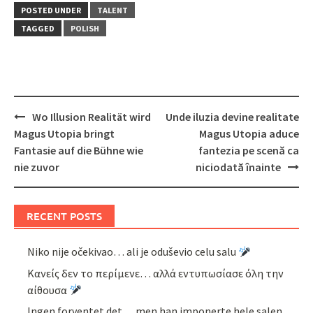
POSTED UNDER
TALENT
TAGGED
POLISH
Post
Wo Illusion Realität wird
Unde iluzia devine realitate
navigation
Magus Utopia bringt
Magus Utopia aduce
Fantasie auf die Bühne wie
fantezia pe scenă ca
nie zuvor
niciodată înainte
RECENT POSTS
Niko nije očekivao… ali je oduševio celu salu
Κανείς δεν το περίμενε… αλλά εντυπωσίασε όλη την
αίθουσα
Ingen forventet det… men han imponerte hele salen