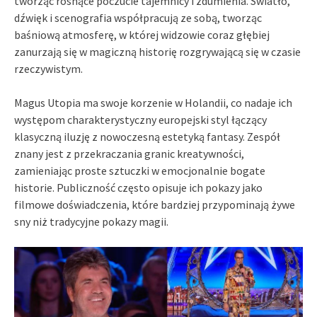
tworząc rosnące poczucie tajemnicy i zdumienia. Światło,
dźwięk i scenografia współpracują ze sobą, tworząc
baśniową atmosferę, w której widzowie coraz głębiej
zanurzają się w magiczną historię rozgrywającą się w czasie
rzeczywistym.
Magus Utopia ma swoje korzenie w Holandii, co nadaje ich
występom charakterystyczny europejski styl łączący
klasyczną iluzję z nowoczesną estetyką fantasy. Zespół
znany jest z przekraczania granic kreatywności,
zamieniając proste sztuczki w emocjonalnie bogate
historie. Publiczność często opisuje ich pokazy jako
filmowe doświadczenia, które bardziej przypominają żywe
sny niż tradycyjne pokazy magii.