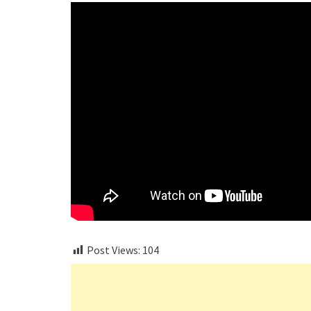
Post Views:
104