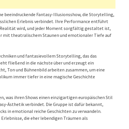
e beeindruckende Fantasy-Illusionsshow, die Storytelling,
slichen Erlebnis verbindet. Ihre Performance entführt
 Realität wird, und jeder Moment sorgfältig gestaltet ist,
er mit theatralischem Staunen und emotionaler Tiefe auf
techniken und fantasievollem Storytelling, das das
ht fließend in die nächste über und erzeugt ein
cht, Ton und Bühnenbild arbeiten zusammen, um eine
blikum immer tiefer in eine magische Geschichte
n, was ihren Shows einen einzigartigen europäischen Stil
asy-Ästhetik verbindet. Die Gruppe ist dafür bekannt,
icks in emotional reiche Geschichten zu verwandeln.
e Erlebnisse, die eher lebendigen Träumen als