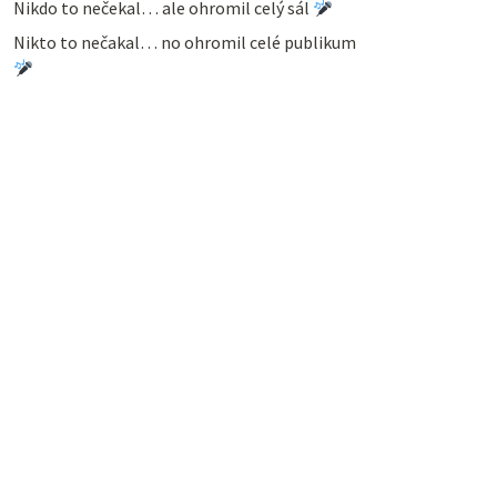
Nikdo to nečekal… ale ohromil celý sál
Nikto to nečakal… no ohromil celé publikum