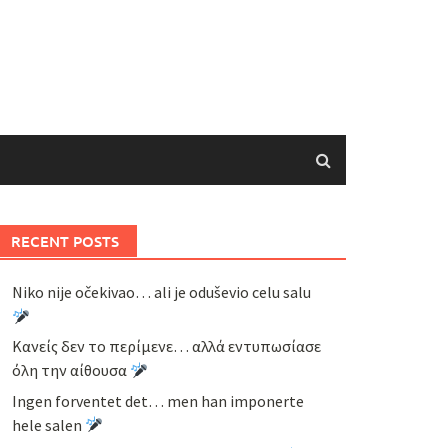
RECENT POSTS
Niko nije očekivao… ali je oduševio celu salu
Κανείς δεν το περίμενε… αλλά εντυπωσίασε
όλη την αίθουσα
Ingen forventet det… men han imponerte
hele salen