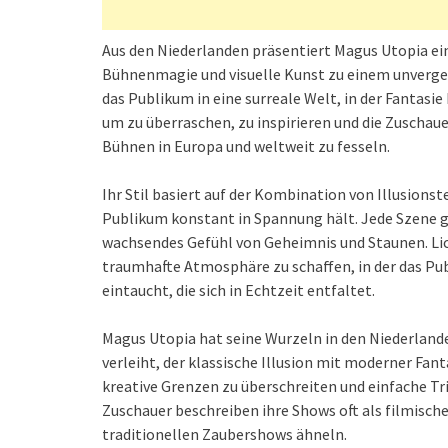
Aus den Niederlanden präsentiert Magus Utopia ein
Bühnenmagie und visuelle Kunst zu einem unverges
das Publikum in eine surreale Welt, in der Fantasie
um zu überraschen, zu inspirieren und die Zuschau
Bühnen in Europa und weltweit zu fesseln.
Ihr Stil basiert auf der Kombination von Illusions
Publikum konstant in Spannung hält. Jede Szene ge
wachsendes Gefühl von Geheimnis und Staunen. Li
traumhafte Atmosphäre zu schaffen, in der das Pu
eintaucht, die sich in Echtzeit entfaltet.
Magus Utopia hat seine Wurzeln in den Niederlande
verleiht, der klassische Illusion mit moderner Fant
kreative Grenzen zu überschreiten und einfache Tr
Zuschauer beschreiben ihre Shows oft als filmisch
traditionellen Zaubershows ähneln.