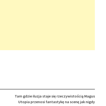
Tam gdzie iluzja staje się rzeczywistością Magus
Utopia przenosi fantastykę na scenę jak nigdy