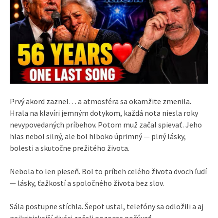
Prvý akord zaznel… a atmosféra sa okamžite zmenila.
Hrala na klavíri jemným dotykom, každá nota niesla roky
nevypovedaných príbehov. Potom muž začal spievať. Jeho
hlas nebol silný, ale bol hlboko úprimný — plný lásky,
bolesti a skutočne prežitého života.
Nebola to len pieseň. Bol to príbeh celého života dvoch ľudí
— lásky, ťažkostí a spoločného života bez slov.
Sála postupne stíchla. Šepot ustal, telefóny sa odložili a aj