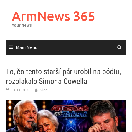
Skip
to
ArmNews 365
content
Your News
Main Menu
To, čo tento starší pár urobil na pódiu,
rozplakalo Simona Cowella
16.06.2026
Vica