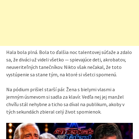
Hala bola plná. Bola to ďalšia noc talentovej súťaže a zdalo
sa, že diváci už videli všetko — spievajúce deti, akrobatov,
neuveriteľných tanečníkov. Nikto však nečakal, že toto
vystúpenie sa stane tým, na ktoré si všetci spomenú.
Na pódium prišiel starší pár. Žena s bielymi vlasmi a
jemným úsmevom si sadla za klavír. Vedľa nej jej manžel
chvíľu stál nehybne a ticho sa díval na publikum, akoby v
tých sekundách zbieral celý život spomienok.