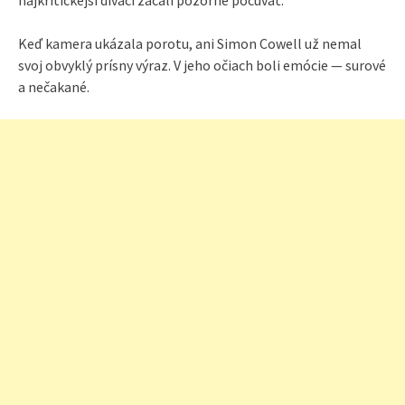
najkritickejší diváci začali pozorne počúvať.
Keď kamera ukázala porotu, ani Simon Cowell už nemal
svoj obvyklý prísny výraz. V jeho očiach boli emócie — surové
a nečakané.