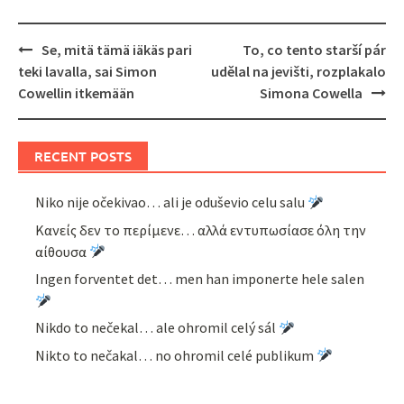
Post
Se, mitä tämä iäkäs pari
To, co tento starší pár
navigation
teki lavalla, sai Simon
udělal na jevišti, rozplakalo
Cowellin itkemään
Simona Cowella
RECENT POSTS
Niko nije očekivao… ali je oduševio celu salu
Κανείς δεν το περίμενε… αλλά εντυπωσίασε όλη την
αίθουσα
Ingen forventet det… men han imponerte hele salen
Nikdo to nečekal… ale ohromil celý sál
Nikto to nečakal… no ohromil celé publikum