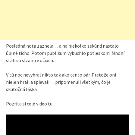
Posledná nota zaznela… a na niekoľko sekúnd nastalo
úplné ticho. Potom publikum vybuchlo potleskom. Mnohí
stáli so slzami v očiach.
V tú noc nevyhral nikto tak ako tento pár. Pretože oni
nielen hrali a spievali… pripomenuli všetkým, čo je
skutočná láska.
Pozrite si celé video tu.