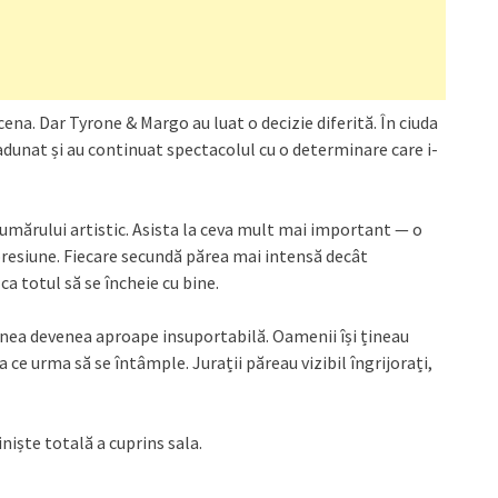
 scena. Dar Tyrone & Margo au luat o decizie diferită. În ciuda
u adunat și au continuat spectacolul cu o determinare care i-
mărului artistic. Asista la ceva mult mai important — o
presiune. Fiecare secundă părea mai intensă decât
a totul să se încheie cu bine.
nea devenea aproape insuportabilă. Oamenii își țineau
 ce urma să se întâmple. Jurații păreau vizibil îngrijorați,
niște totală a cuprins sala.