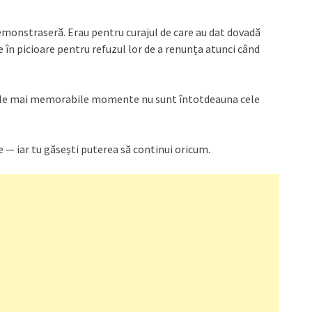
demonstraseră. Erau pentru curajul de care au dat dovadă
e în picioare pentru refuzul lor de a renunța atunci când
cele mai memorabile momente nu sunt întotdeauna cele
e — iar tu găsești puterea să continui oricum.