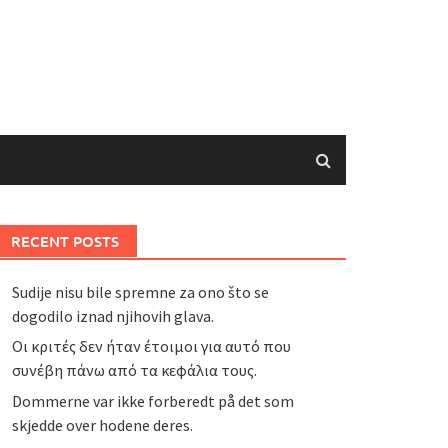
RECENT POSTS
Sudije nisu bile spremne za ono što se
dogodilo iznad njihovih glava.
Οι κριτές δεν ήταν έτοιμοι για αυτό που
συνέβη πάνω από τα κεφάλια τους.
Dommerne var ikke forberedt på det som
skjedde over hodene deres.