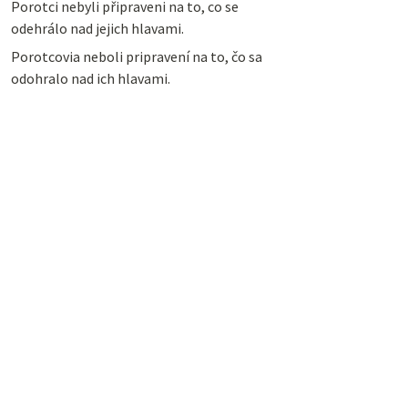
Porotci nebyli připraveni na to, co se
odehrálo nad jejich hlavami.
Porotcovia neboli pripravení na to, čo sa
odohralo nad ich hlavami.