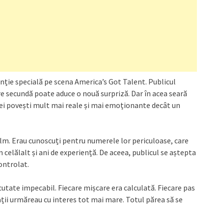
ție specială pe scena America’s Got Talent. Publicul
re secundă poate aduce o nouă surpriză. Dar în acea seară
nei povești mult mai reale și mai emoționante decât un
alm. Erau cunoscuți pentru numerele lor periculoase, care
n celălalt și ani de experiență. De aceea, publicul se aștepta
ontrolat.
utate impecabil. Fiecare mișcare era calculată. Fiecare pas
rații urmăreau cu interes tot mai mare. Totul părea să se