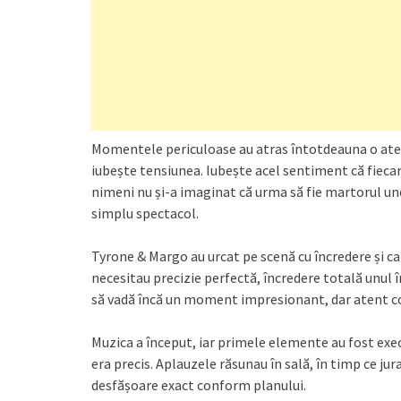
Momentele periculoase au atras întotdeauna o aten
iubește tensiunea. Iubește acel sentiment că fieca
nimeni nu și-a imaginat că urma să fie martorul u
simplu spectacol.
Tyrone & Margo au urcat pe scenă cu încredere și c
necesitau precizie perfectă, încredere totală unul î
să vadă încă un moment impresionant, dar atent c
Muzica a început, iar primele elemente au fost exec
era precis. Aplauzele răsunau în sală, în timp ce ju
desfășoare exact conform planului.