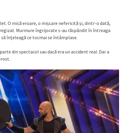
t. O mică eroare, o mișcare nefericită și, dintr-o dată,
 regizat. Murmure îngrijorate s-au răspândit în întreaga
nd să înțeleagă ce tocmai se întâmplase.
rte din spectacol sau dacă era un accident real. Dar a
prost.