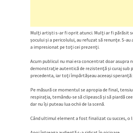
Mulți artiști s-ar fi oprit atunci. Mulți ar fi părăsit
șocului și a pericolului, au refuzat să renunțe. S-a
a impresionat pe toți cei prezenți.
Acum publicul nu mai era concentrat doar asupra nu
demonstrație autentică de rezistență și curaj sub 
precedenta, iar toți împărtășeau aceeași speranță: c
Pe măsură ce momentul se apropia de final, tensiu
respirația, temându-se să clipească și să piardă ceea
dar nu își puteau lua ochii de la scenă.
Când ultimul element a fost finalizat cu succes, o li
Apoi întreaga audiență s-a ridicat în picioare.