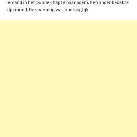
Iemand in het publiek hapte naar adem. Een ander bedekte
zijn mond. De spanning was ondraaglijk.