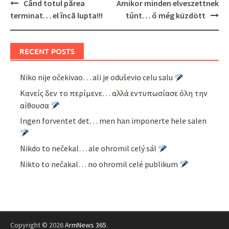
Post
Când totul părea
Amikor minden elveszettnek
navigation
terminat… el încă lupta!!!
tűnt… ő még küzdött
RECENT POSTS
Niko nije očekivao… ali je oduševio celu salu
Κανείς δεν το περίμενε… αλλά εντυπωσίασε όλη την
αίθουσα
Ingen forventet det… men han imponerte hele salen
Nikdo to nečekal… ale ohromil celý sál
Nikto to nečakal… no ohromil celé publikum
Copyright © 2026
ArmNews 365
.