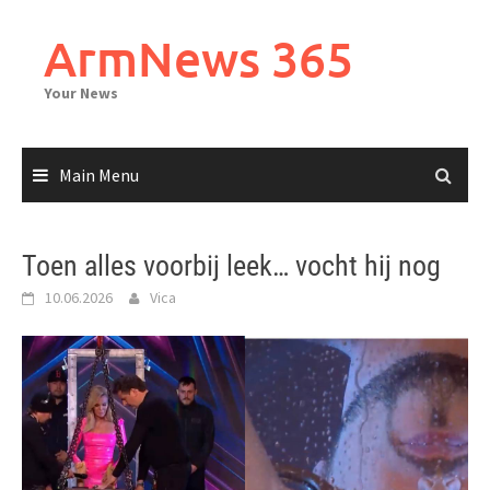
Skip
to
ArmNews 365
content
Your News
Main Menu
Toen alles voorbij leek… vocht hij nog
10.06.2026
Vica