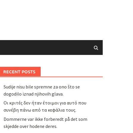
RECENT POSTS
Sudije nisu bile spremne za ono što se
dogodilo iznad njihovih glava.
Οι κριτές δεν ήταν έτοιμοι για αυτό που
συνέβη πάνω από τα κεφάλια τους.
Dommerne var ikke forberedt på det som
skjedde over hodene deres.