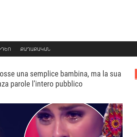
ԻԴԵՈ
ՔԱՂԱՔԱԿԱՆ
 fosse una semplice bambina, ma la sua
za parole l’intero pubblico