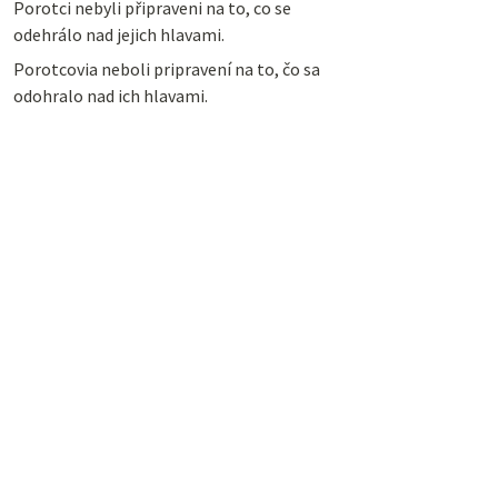
Porotci nebyli připraveni na to, co se
odehrálo nad jejich hlavami.
Porotcovia neboli pripravení na to, čo sa
odohralo nad ich hlavami.