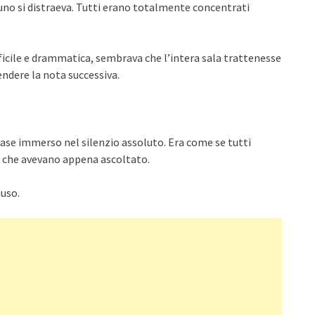
o si distraeva. Tutti erano totalmente concentrati
ficile e drammatica, sembrava che l’intera sala trattenesse
endere la nota successiva.
mase immerso nel silenzio assoluto. Era come se tutti
 che avevano appena ascoltato.
auso.