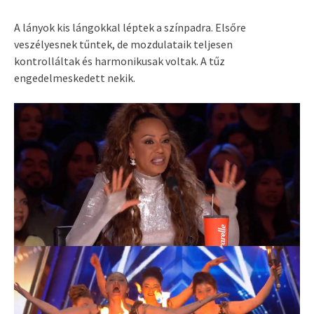
A lányok kis lángokkal léptek a színpadra. Elsőre
veszélyesnek tűntek, de mozdulataik teljesen
kontrolláltak és harmonikusak voltak. A tűz
engedelmeskedett nekik.