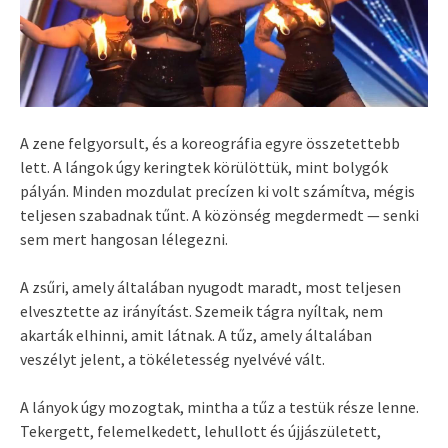
A zene felgyorsult, és a koreográfia egyre összetettebb
lett. A lángok úgy keringtek körülöttük, mint bolygók
pályán. Minden mozdulat precízen ki volt számítva, mégis
teljesen szabadnak tűnt. A közönség megdermedt — senki
sem mert hangosan lélegezni.
A zsűri, amely általában nyugodt maradt, most teljesen
elvesztette az irányítást. Szemeik tágra nyíltak, nem
akarták elhinni, amit látnak. A tűz, amely általában
veszélyt jelent, a tökéletesség nyelvévé vált.
A lányok úgy mozogtak, mintha a tűz a testük része lenne.
Tekergett, felemelkedett, lehullott és újjászületett,