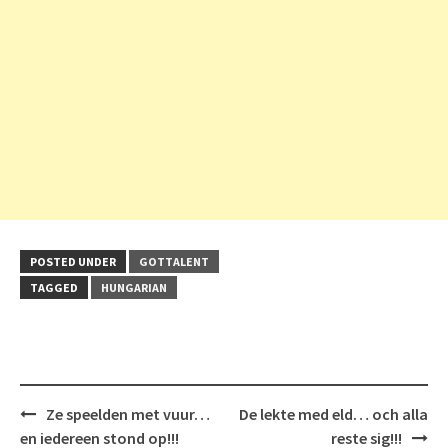
POSTED UNDER
GOTTALENT
TAGGED
HUNGARIAN
Post
Ze speelden met vuur…
De lekte med eld… och alla
navigation
en iedereen stond op!!!
reste sig!!!