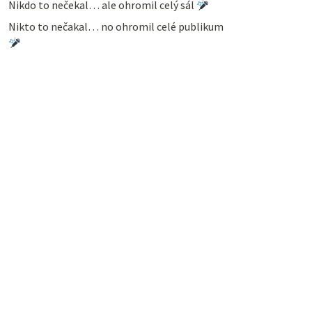
Nikdo to nečekal… ale ohromil celý sál
Nikto to nečakal… no ohromil celé publikum