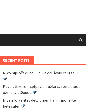
RECENT POSTS
Niko nije očekivao… ali je oduševio celu salu
Κανείς δεν το περίμενε… αλλά εντυπωσίασε
όλη την αίθουσα
Ingen forventet det… men han imponerte
hele salen