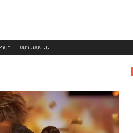
ԻԴԵՈ
ՔԱՂԱՔԱԿԱՆ