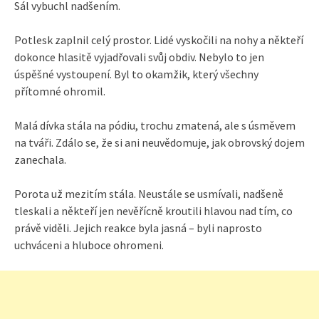
Sál vybuchl nadšením.
Potlesk zaplnil celý prostor. Lidé vyskočili na nohy a někteří
dokonce hlasitě vyjadřovali svůj obdiv. Nebylo to jen
úspěšné vystoupení. Byl to okamžik, který všechny
přítomné ohromil.
Malá dívka stála na pódiu, trochu zmatená, ale s úsměvem
na tváři. Zdálo se, že si ani neuvědomuje, jak obrovský dojem
zanechala.
Porota už mezitím stála. Neustále se usmívali, nadšeně
tleskali a někteří jen nevěřícně kroutili hlavou nad tím, co
právě viděli. Jejich reakce byla jasná – byli naprosto
uchváceni a hluboce ohromeni.