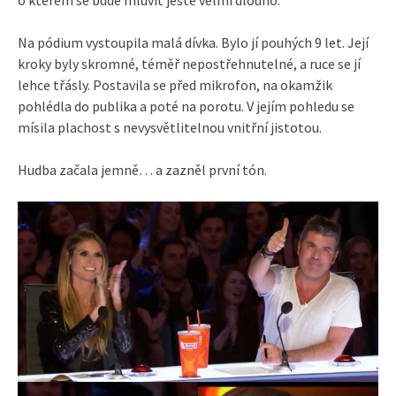
o kterém se bude mluvit ještě velmi dlouho.
Na pódium vystoupila malá dívka. Bylo jí pouhých 9 let. Její
kroky byly skromné, téměř nepostřehnutelné, a ruce se jí
lehce třásly. Postavila se před mikrofon, na okamžik
pohlédla do publika a poté na porotu. V jejím pohledu se
mísila plachost s nevysvětlitelnou vnitřní jistotou.
Hudba začala jemně… a zazněl první tón.