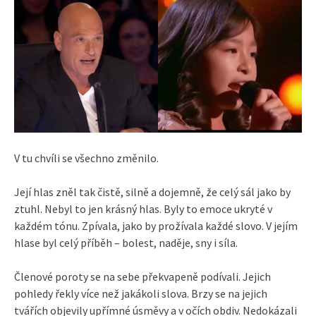
V tu chvíli se všechno změnilo.
Její hlas zněl tak čistě, silně a dojemně, že celý sál jako by
ztuhl. Nebyl to jen krásný hlas. Byly to emoce ukryté v
každém tónu. Zpívala, jako by prožívala každé slovo. V jejím
hlase byl celý příběh – bolest, naděje, sny i síla.
Členové poroty se na sebe překvapeně podívali. Jejich
pohledy řekly více než jakákoli slova. Brzy se na jejich
tvářích objevily upřímné úsměvy a v očích obdiv. Nedokázali