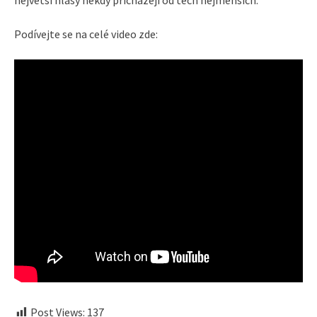
největší hlasy někdy přicházejí od těch nejmenších.
Podívejte se na celé video zde:
Post Views:
137