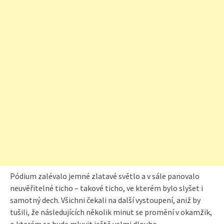
Pódium zalévalo jemné zlatavé světlo a v sále panovalo
neuvěřitelné ticho – takové ticho, ve kterém bylo slyšet i
samotný dech. Všichni čekali na další vystoupení, aniž by
tušili, že následujících několik minut se promění v okamžik,