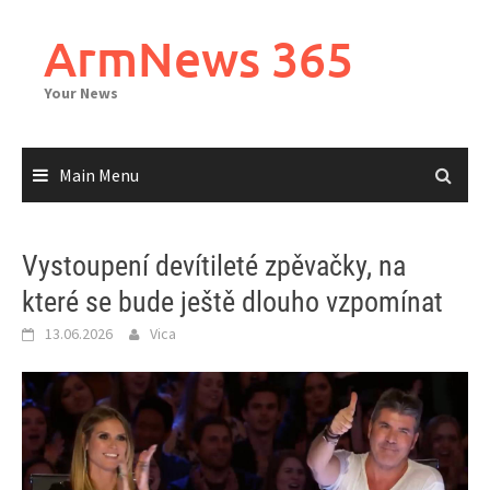
Skip
to
ArmNews 365
content
Your News
Main Menu
Vystoupení devítileté zpěvačky, na
které se bude ještě dlouho vzpomínat
13.06.2026
Vica