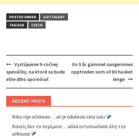
POSTED UNDER
GOTTALENT
TAGGED
CZECH
Post
Vystúpenie 9-ročnej
En 9 år gammel sangerinnes
navigation
speváčky, na ktoré sa bude
opptreden som vil bli husket
ešte dlho spomínať
lenge
RECENT POSTS
Niko nije očekivao… ali je oduševio celu salu
Κανείς δεν το περίμενε… αλλά εντυπωσίασε όλη την
αίθουσα