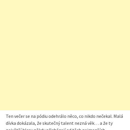
Ten večer se na pódiu odehrálo něco, co nikdo nečekal. Malá
dívka dokázala, že skutečný talent nezná věk… a že ty