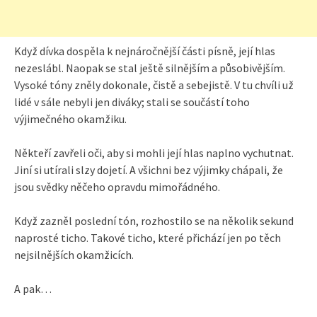
Když dívka dospěla k nejnáročnější části písně, její hlas
nezeslábl. Naopak se stal ještě silnějším a působivějším.
Vysoké tóny zněly dokonale, čistě a sebejistě. V tu chvíli už
lidé v sále nebyli jen diváky; stali se součástí toho
výjimečného okamžiku.
Někteří zavřeli oči, aby si mohli její hlas naplno vychutnat.
Jiní si utírali slzy dojetí. A všichni bez výjimky chápali, že
jsou svědky něčeho opravdu mimořádného.
Když zazněl poslední tón, rozhostilo se na několik sekund
naprosté ticho. Takové ticho, které přichází jen po těch
nejsilnějších okamžicích.
A pak…