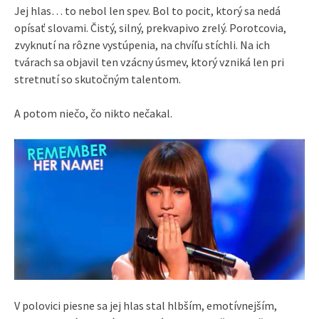
Jej hlas… to nebol len spev. Bol to pocit, ktorý sa nedá
opísať slovami. Čistý, silný, prekvapivo zrelý. Porotcovia,
zvyknutí na rôzne vystúpenia, na chvíľu stíchli. Na ich
tvárach sa objavil ten vzácny úsmev, ktorý vzniká len pri
stretnutí so skutočným talentom.
A potom niečo, čo nikto nečakal.
V polovici piesne sa jej hlas stal hlbším, emotívnejším,