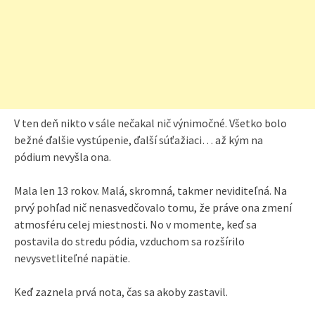
V ten deň nikto v sále nečakal nič výnimočné. Všetko bolo
bežné ďalšie vystúpenie, ďalší súťažiaci… až kým na
pódium nevyšla ona.
Mala len 13 rokov. Malá, skromná, takmer neviditeľná. Na
prvý pohľad nič nenasvedčovalo tomu, že práve ona zmení
atmosféru celej miestnosti. No v momente, keď sa
postavila do stredu pódia, vzduchom sa rozšírilo
nevysvetliteľné napätie.
Keď zaznela prvá nota, čas sa akoby zastavil.