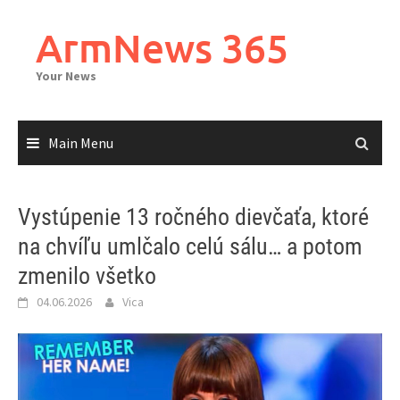
Skip
to
ArmNews 365
content
Your News
Main Menu
Vystúpenie 13 ročného dievčaťa, ktoré
na chvíľu umlčalo celú sálu… a potom
zmenilo všetko
04.06.2026
Vica