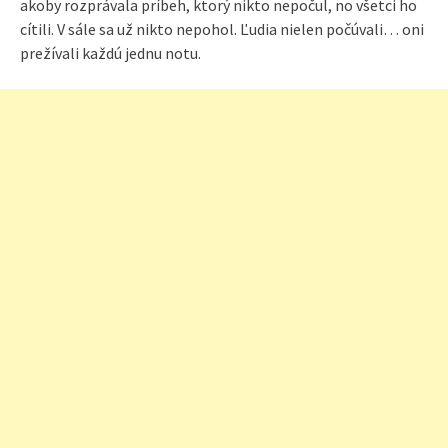
akoby rozprávala príbeh, ktorý nikto nepočul, no všetci ho
cítili. V sále sa už nikto nepohol. Ľudia nielen počúvali… oni
prežívali každú jednu notu.