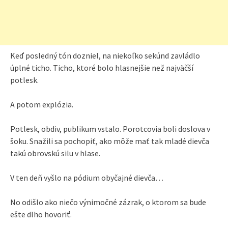
Keď posledný tón dozniel, na niekoľko sekúnd zavládlo
úplné ticho. Ticho, ktoré bolo hlasnejšie než najväčší
potlesk.
A potom explózia.
Potlesk, obdiv, publikum vstalo. Porotcovia boli doslova v
šoku. Snažili sa pochopiť, ako môže mať tak mladé dievča
takú obrovskú silu v hlase.
V ten deň vyšlo na pódium obyčajné dievča…
No odišlo ako niečo výnimočné zázrak, o ktorom sa bude
ešte dlho hovoriť.