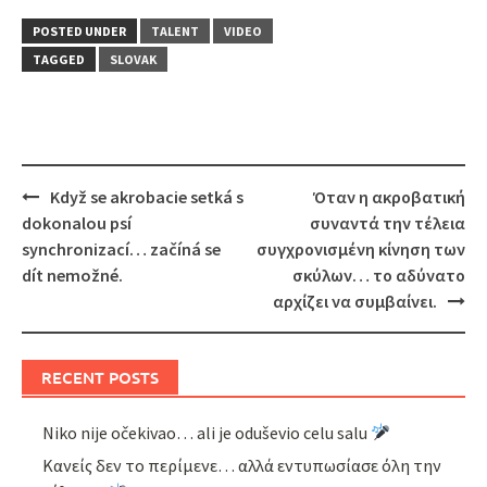
POSTED UNDER
TALENT
VIDEO
TAGGED
SLOVAK
Post
Když se akrobacie setká s
Όταν η ακροβατική
navigation
dokonalou psí
συναντά την τέλεια
synchronizací… začíná se
συγχρονισμένη κίνηση των
dít nemožné.
σκύλων… το αδύνατο
αρχίζει να συμβαίνει.
RECENT POSTS
Niko nije očekivao… ali je oduševio celu salu
Κανείς δεν το περίμενε… αλλά εντυπωσίασε όλη την