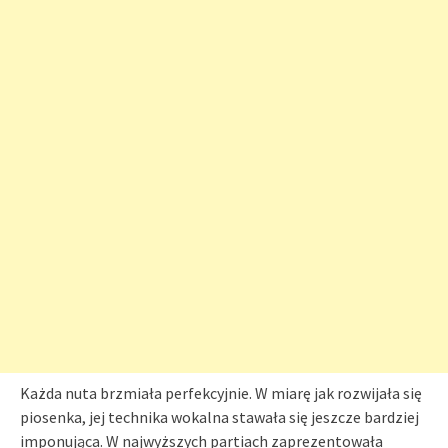
Każda nuta brzmiała perfekcyjnie. W miarę jak rozwijała się
piosenka, jej technika wokalna stawała się jeszcze bardziej
imponująca. W najwyższych partiach zaprezentowała