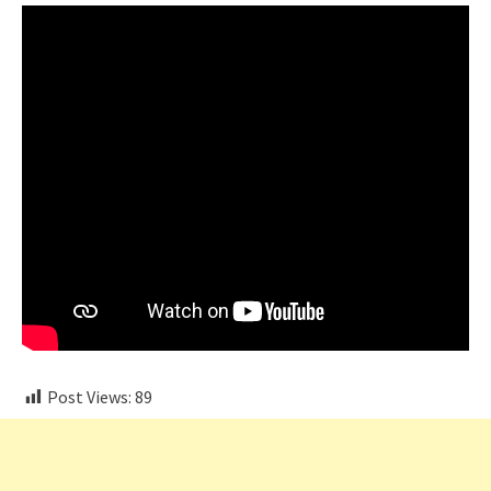
Post Views:
89