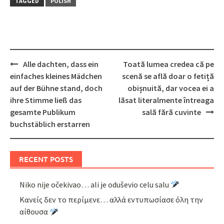
TAGGED
POLISH
Post
Alle dachten, dass ein
Toată lumea credea că pe
navigation
einfaches kleines Mädchen
scenă se află doar o fetiță
auf der Bühne stand, doch
obișnuită, dar vocea ei a
ihre Stimme ließ das
lăsat literalmente întreaga
gesamte Publikum
sală fără cuvinte
buchstäblich erstarren
RECENT POSTS
Niko nije očekivao… ali je oduševio celu salu
Κανείς δεν το περίμενε… αλλά εντυπωσίασε όλη την
αίθουσα