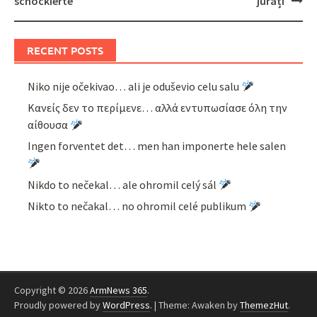
schockierte
jurați
RECENT POSTS
Niko nije očekivao… ali je oduševio celu salu
Κανείς δεν το περίμενε… αλλά εντυπωσίασε όλη την
αίθουσα
Ingen forventet det… men han imponerte hele salen
Nikdo to nečekal… ale ohromil celý sál
Nikto to nečakal… no ohromil celé publikum
Copyright © 2026
ArmNews 365
.
Proudly powered by
WordPress
.
|
Theme: Awaken by
ThemezHut
.