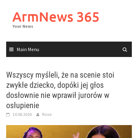
Skip
to
ArmNews 365
content
Your News
Main Menu
Wszyscy myśleli, że na scenie stoi
zwykłe dziecko, dopóki jej głos
dosłownie nie wprawił jurorów w
osłupienie
10.06.2026
Rose