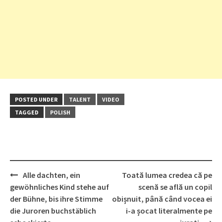
POSTED UNDER
TALENT
VIDEO
TAGGED
POLISH
Post
Alle dachten, ein
Toată lumea credea că pe
navigation
gewöhnliches Kind stehe auf
scenă se află un copil
der Bühne, bis ihre Stimme
obișnuit, până când vocea ei
die Juroren buchstäblich
i-a șocat literalmente pe