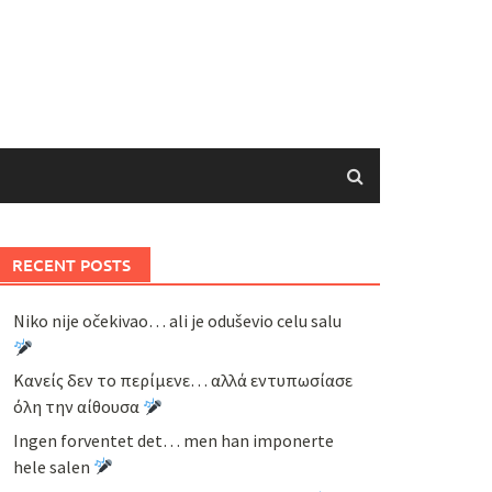
RECENT POSTS
Niko nije očekivao… ali je oduševio celu salu
Κανείς δεν το περίμενε… αλλά εντυπωσίασε
όλη την αίθουσα
Ingen forventet det… men han imponerte
hele salen