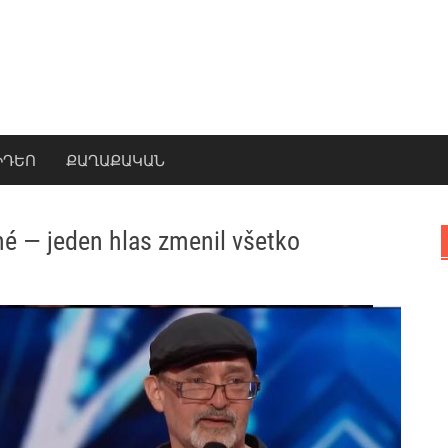
ԻԴԵՈ
ՔԱՂԱՔԱԿԱՆ
é — jeden hlas zmenil všetko