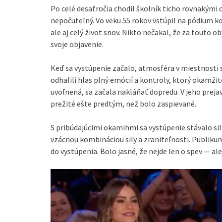
Po celé desaťročia chodil školník ticho rovnakými 
nepočuteľný. Vo veku 55 rokov vstúpil na pódium 
ale aj celý život snov. Nikto nečakal, že za touto 
svoje objavenie.
Keď sa vystúpenie začalo, atmosféra v miestnosti 
odhalili hlas plný emócií a kontroly, ktorý okamži
uvoľnená, sa začala nakláňať dopredu. V jeho prej
prežité ešte predtým, než bolo zaspievané.
S pribúdajúcimi okamihmi sa vystúpenie stávalo sil
vzácnou kombináciou sily a zraniteľnosti. Publikum
do vystúpenia. Bolo jasné, že nejde len o spev — a