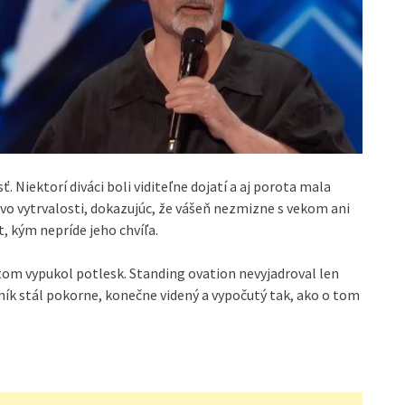
. Niektorí diváci boli viditeľne dojatí a aj porota mala
vo vytrvalosti, dokazujúc, že vášeň nezmizne s vekom ani
, kým nepríde jeho chvíľa.
om vypukol potlesk. Standing ovation nevyjadroval len
olník stál pokorne, konečne videný a vypočutý tak, ako o tom