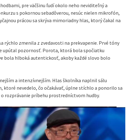
chodbami, pre väčšinu ľudí okolo neho neviditeľný a
konkurzu s pokornou sebadôverou, nesúc nielen mikrofón,
obyčajnou prácou sa skrýva mimoriadny hlas, ktorý čakal na
sa rýchlo zmenila z zvedavosti na prekvapenie. Prvé tóny
te upútal pozornosť. Porota, ktorá bola spočiatku
ave bola hlboká autentickosť, akoby každé slovo bolo
nejším a intenzívnejším. Hlas školníka naplnil sálu
, ktoré nevedelo, čo očakávať, úplne stíchlo a ponorilo sa
le o rozprávanie príbehu prostredníctvom hudby.