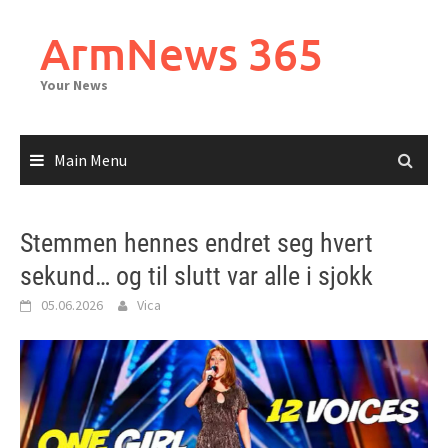
Skip
to
ArmNews 365
content
Your News
Main Menu
Stemmen hennes endret seg hvert
sekund… og til slutt var alle i sjokk
05.06.2026
Vica