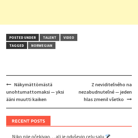
POSTED UNDER
TALENT
VIDEO
TAGGED
NORWEGIAN
Post
Näkymättömästä
Z neviditeľného na
navigation
unohtumattomaksi — yksi
nezabudnuteľné — jeden
ääni muutti kaiken
hlas zmenil všetko
RECENT POSTS
Niko nije očekivao… ali je oduševio celu salu