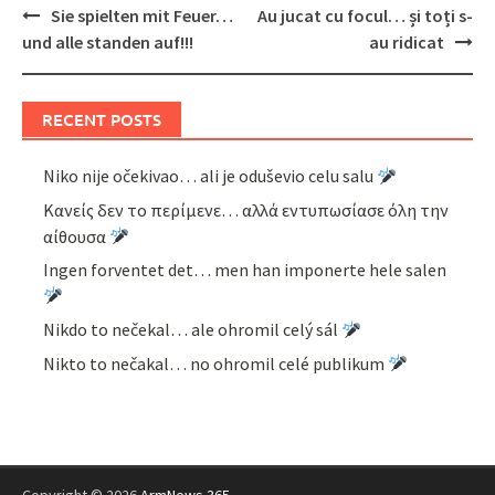
Post
Sie spielten mit Feuer…
Au jucat cu focul… și toți s-
navigation
und alle standen auf!!!
au ridicat
RECENT POSTS
Niko nije očekivao… ali je oduševio celu salu
Κανείς δεν το περίμενε… αλλά εντυπωσίασε όλη την
αίθουσα
Ingen forventet det… men han imponerte hele salen
Nikdo to nečekal… ale ohromil celý sál
Nikto to nečakal… no ohromil celé publikum
Copyright © 2026
ArmNews 365
.