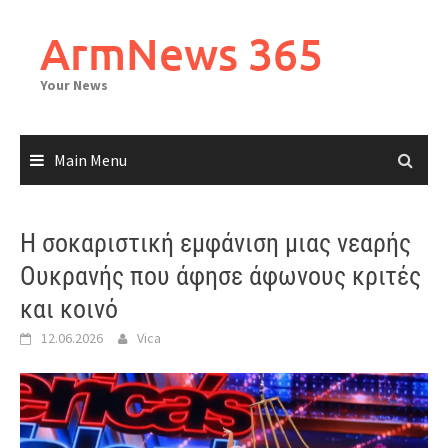
Skip
to
ArmNews 365
content
Your News
Main Menu
Η σοκαριστική εμφάνιση μιας νεαρής
Ουκρανής που άφησε άφωνους κριτές
και κοινό
12.06.2026
Vica