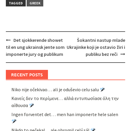
TAGGED
GREEK
Post
Det sjokkerende showet
Šokantni nastup mlade
navigation
til en ung ukrainsk jente som
Ukrajinke koji je ostavio žiri i
imponerte jury og publikum
publiku bez reči
RECENT POSTS
Niko nije očekivao… ali je oduševio celu salu
Κανείς δεν το περίμενε… αλλά εντυπωσίασε όλη την
αίθουσα
Ingen forventet det… men han imponerte hele salen
Nikdo to nečekal… ale ohromil celý sál