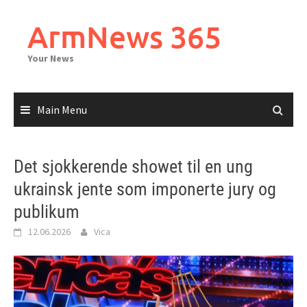
Skip
to
ArmNews 365
content
Your News
Main Menu
Det sjokkerende showet til en ung
ukrainsk jente som imponerte jury og
publikum
12.06.2026
Vica