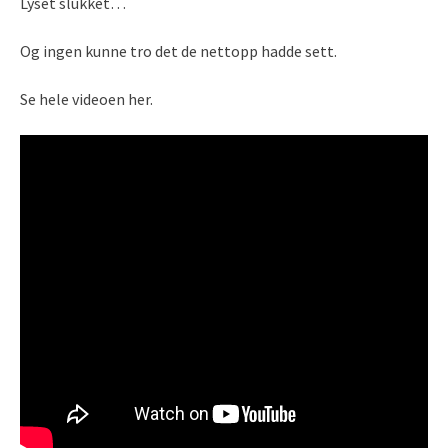
Lyset slukket…
Og ingen kunne tro det de nettopp hadde sett.
Se hele videoen her.