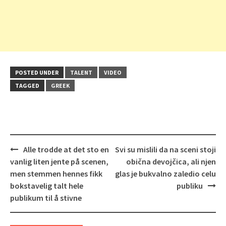
POSTED UNDER
TALENT
VIDEO
TAGGED
GREEK
Post
Alle trodde at det sto en
Svi su mislili da na sceni stoji
navigation
vanlig liten jente på scenen,
obična devojčica, ali njen
men stemmen hennes fikk
glas je bukvalno zaledio celu
bokstavelig talt hele
publiku
publikum til å stivne