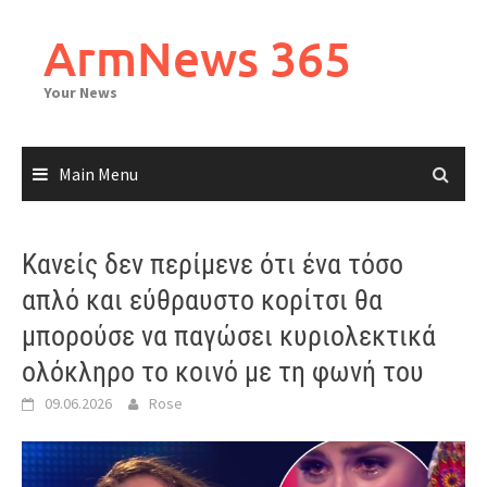
Skip
to
ArmNews 365
content
Your News
Main Menu
Κανείς δεν περίμενε ότι ένα τόσο
απλό και εύθραυστο κορίτσι θα
μπορούσε να παγώσει κυριολεκτικά
ολόκληρο το κοινό με τη φωνή του
09.06.2026
Rose