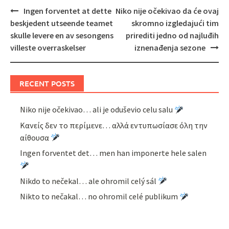
Post
Ingen forventet at dette
Niko nije očekivao da će ovaj
navigation
beskjedent utseende teamet
skromno izgledajući tim
skulle levere en av sesongens
prirediti jedno od najluđih
villeste overraskelser
iznenađenja sezone
RECENT POSTS
Niko nije očekivao… ali je oduševio celu salu
Κανείς δεν το περίμενε… αλλά εντυπωσίασε όλη την
αίθουσα
Ingen forventet det… men han imponerte hele salen
Nikdo to nečekal… ale ohromil celý sál
Nikto to nečakal… no ohromil celé publikum