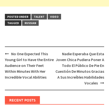
POSTED UNDER
TALENT
VIDEO
TAGGED
RUSSIAN
Post
No One Expected This
Nadie Esperaba Que Esta
navigation
Young Girl to Have the Entire
Joven Chica Pudiera Poner A
Audience on Their Feet
Todo El Público De Pie En
Within Minutes With Her
Cuestión De Minutos Gracias
Incredible Vocal Abilities
A Sus Increíbles Habilidades
Vocales
RECENT POSTS