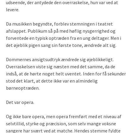
udseende, der antydede den overraskelse, hun var ved at
levere.
Da musikken begyndte, forblev stemningen i teatret
afslappet. Publikum så på med høflig nysgerrighed og
forventede en typisk optræden fra en ung deltager. Men i
det øjeblik pigen sang sin første tone, ændrede alt sig.
Dommernes ansigtsudtryk ændrede sig øjeblikkeligt.
Overraskelsen viste sig næsten med det samme, da de
indså, at de hørte noget helt uventet. Inden for få sekunder
stod det klart, at dette ikke var en almindelig
børneoptræden.
Det var opera.
Og ikke bare opera, men opera fremført med et niveau af
selvtillid, styrke og præcision, som selv mange voksne
sangere har svært ved at matche. Hendes stemme fyldte