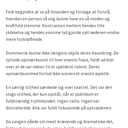
Folk begyndte at se på hinanden og forsøge at forstå,
hvordan en person så ung kunne have en så moden og
kraftfuld stemme. Kontrasten mellem hendes lille
skikkelse og hendes enorme lyd gjorde optrædenen endnu
mere forbløffende.
Dommerne kunne ikke længere skjule deres beundring. De
lyttede opmærksomt til hver eneste frase, fuldt ud klar
over at de var vidner til et sjældent talent. Deres
opmærksomhed forlod ikke scenen et eneste øjeblik.
En særlig stilhed sænkede sig over teatret. Det var den
slags stilhed, der kun opstår, når et publikum er
fuldstændig tryllebundet. Ingen talte. Ingen var
distraherede. Alle var fuldt fokuserede på optrædenen.
Da sangen nåede sin mest krævende og dramatiske del,