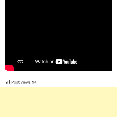
Post Views:
94