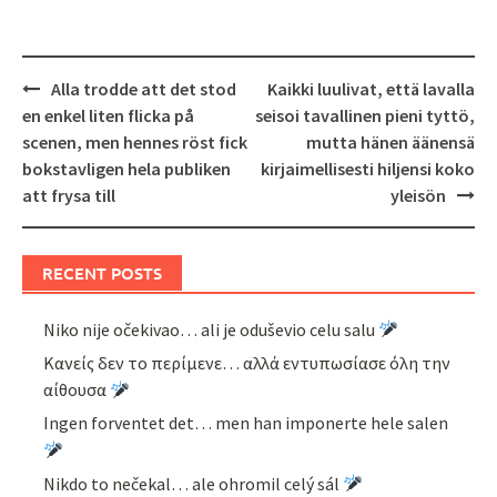
Post
Alla trodde att det stod
Kaikki luulivat, että lavalla
navigation
en enkel liten flicka på
seisoi tavallinen pieni tyttö,
scenen, men hennes röst fick
mutta hänen äänensä
bokstavligen hela publiken
kirjaimellisesti hiljensi koko
att frysa till
yleisön
RECENT POSTS
Niko nije očekivao… ali je oduševio celu salu
Κανείς δεν το περίμενε… αλλά εντυπωσίασε όλη την
αίθουσα
Ingen forventet det… men han imponerte hele salen
Nikdo to nečekal… ale ohromil celý sál