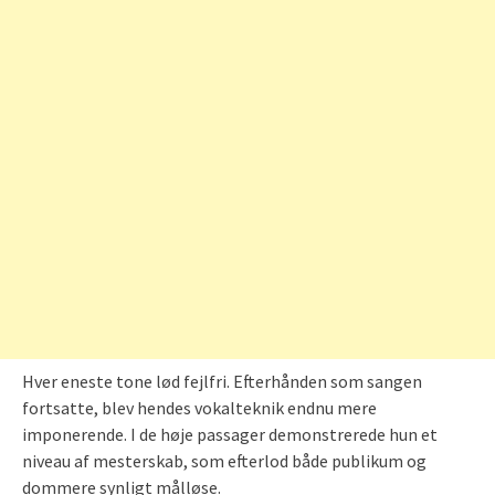
Hver eneste tone lød fejlfri. Efterhånden som sangen
fortsatte, blev hendes vokalteknik endnu mere
imponerende. I de høje passager demonstrerede hun et
niveau af mesterskab, som efterlod både publikum og
dommere synligt målløse.