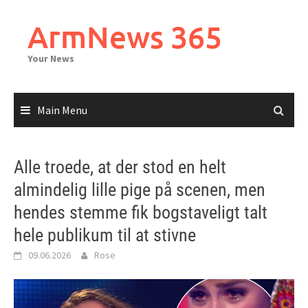
Skip
to
ArmNews 365
content
Your News
Main Menu
Alle troede, at der stod en helt
almindelig lille pige på scenen, men
hendes stemme fik bogstaveligt talt
hele publikum til at stivne
09.06.2026
Rose