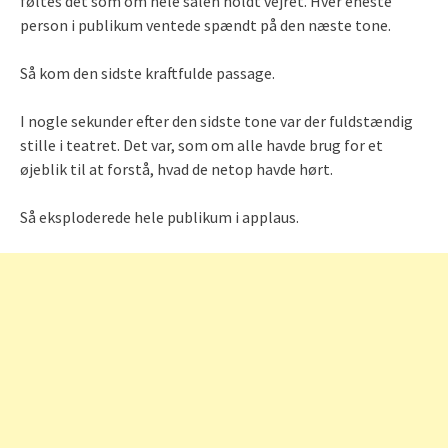
føltes det som om hele salen holdt vejret. Hver eneste
person i publikum ventede spændt på den næste tone.
Så kom den sidste kraftfulde passage.
I nogle sekunder efter den sidste tone var der fuldstændig
stille i teatret. Det var, som om alle havde brug for et
øjeblik til at forstå, hvad de netop havde hørt.
Så eksploderede hele publikum i applaus.