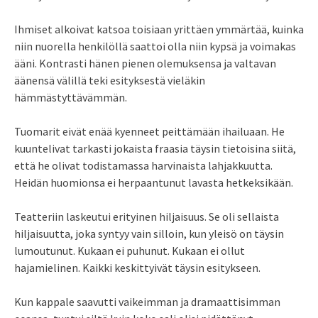
Ihmiset alkoivat katsoa toisiaan yrittäen ymmärtää, kuinka
niin nuorella henkilöllä saattoi olla niin kypsä ja voimakas
ääni. Kontrasti hänen pienen olemuksensa ja valtavan
äänensä välillä teki esityksestä vieläkin
hämmästyttävämmän.
Tuomarit eivät enää kyenneet peittämään ihailuaan. He
kuuntelivat tarkasti jokaista fraasia täysin tietoisina siitä,
että he olivat todistamassa harvinaista lahjakkuutta.
Heidän huomionsa ei herpaantunut lavasta hetkeksikään.
Teatteriin laskeutui erityinen hiljaisuus. Se oli sellaista
hiljaisuutta, joka syntyy vain silloin, kun yleisö on täysin
lumoutunut. Kukaan ei puhunut. Kukaan ei ollut
hajamielinen. Kaikki keskittyivät täysin esitykseen.
Kun kappale saavutti vaikeimman ja dramaattisimman