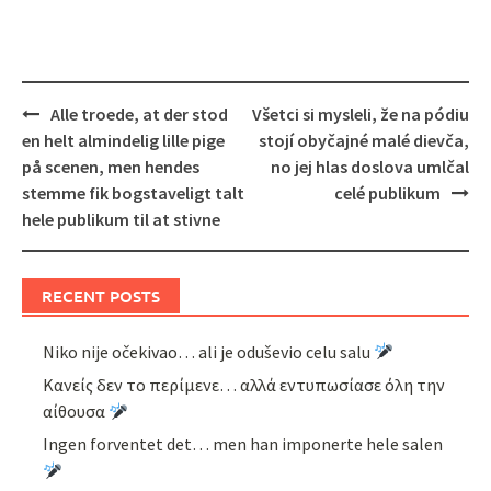
Post
Alle troede, at der stod
Všetci si mysleli, že na pódiu
navigation
en helt almindelig lille pige
stojí obyčajné malé dievča,
på scenen, men hendes
no jej hlas doslova umlčal
stemme fik bogstaveligt talt
celé publikum
hele publikum til at stivne
RECENT POSTS
Niko nije očekivao… ali je oduševio celu salu
Κανείς δεν το περίμενε… αλλά εντυπωσίασε όλη την
αίθουσα
Ingen forventet det… men han imponerte hele salen