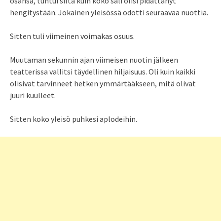
osansa, tuntui siltä kuin koko sali olisi pidättänyt
hengitystään. Jokainen yleisössä odotti seuraavaa nuottia.
Sitten tuli viimeinen voimakas osuus.
Muutaman sekunnin ajan viimeisen nuotin jälkeen
teatterissa vallitsi täydellinen hiljaisuus. Oli kuin kaikki
olisivat tarvinneet hetken ymmärtääkseen, mitä olivat
juuri kuulleet.
Sitten koko yleisö puhkesi aplodeihin.