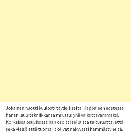
Jokainen nuotti kuulosti täydelliseltä. Kappaleen edetessä
hänen laulutekniikkansa muuttui yhä vaikuttavammaksi.
Korkeissa osuuksissa hän osoitti sellaista taituruutta, että
sekä yleisö että tuomarit olivat näkyvästi hämmästyneitä.