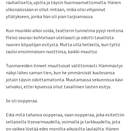
rauhalliselta, ujolta ja täysin huomaamattomalta. Hänen
ulkonäössään ei ollut mitään, mikä olisi vihjannut
yllätykseen, jonka hän oli pian tarjoamassa.
Kun musiikki alkoi soida, teatterin tunnelma pysyi rentona.
Yleisö seurasi kohteliaan uteliaasti ja odotti tavallista
nuoren kilpailijan esitystä. Mutta sillä hetkellä, kun tyttö
lauloi ensimmäisen nuottinsa, kaikki muuttui.
Tuomareiden ilmeet muuttuivat välittömästi. Hämmästys
näkyi lähes saman tien, kun he ymmärsivät kuulevansa
jotain täysin odottamatonta. Muutamassa sekunnissa kävi
selväksi, ettei kyseessä ollut tavallinen lasten esitys.
Se oli oopperaa.
Eikä mitä tahansa oopperaa, vaan oopperaa, joka esitettiin
sellaisella itsevarmuudella, voimalla ja tarkkuudella, jota
on vaikea löytää edes monilta aikuisilta laulajilta. Hänen