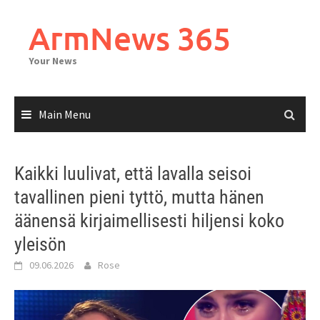
Skip
to
ArmNews 365
content
Your News
Main Menu
Kaikki luulivat, että lavalla seisoi
tavallinen pieni tyttö, mutta hänen
äänensä kirjaimellisesti hiljensi koko
yleisön
09.06.2026
Rose