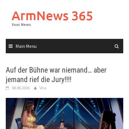
Skip
to
ArmNews 365
content
Your News
Main Menu
Auf der Bühne war niemand… aber
jemand rief die Jury!!!!
08.06.2026
Vica