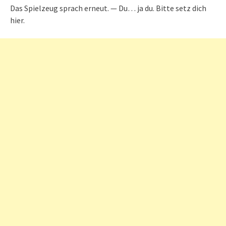
Das Spielzeug sprach erneut. — Du… ja du. Bitte setz dich
hier.