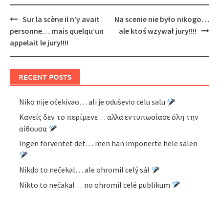
Post
Sur la scène il n’y avait
Na scenie nie było nikogo…
navigation
personne… mais quelqu’un
ale ktoś wzywał jury!!!!
appelait le jury!!!!
RECENT POSTS
Niko nije očekivao… ali je oduševio celu salu
Κανείς δεν το περίμενε… αλλά εντυπωσίασε όλη την
αίθουσα
Ingen forventet det… men han imponerte hele salen
Nikdo to nečekal… ale ohromil celý sál
Nikto to nečakal… no ohromil celé publikum