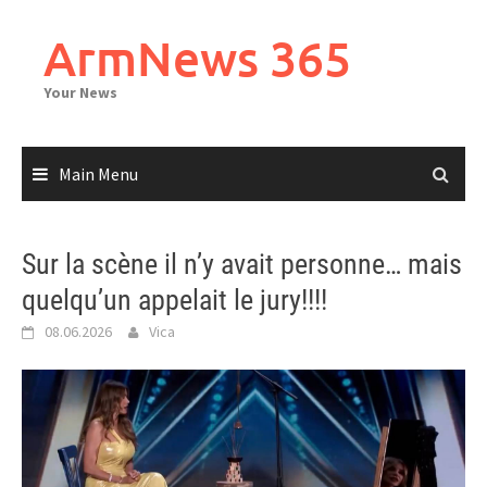
Skip
to
ArmNews 365
content
Your News
Main Menu
Sur la scène il n’y avait personne… mais
quelqu’un appelait le jury!!!!
08.06.2026
Vica