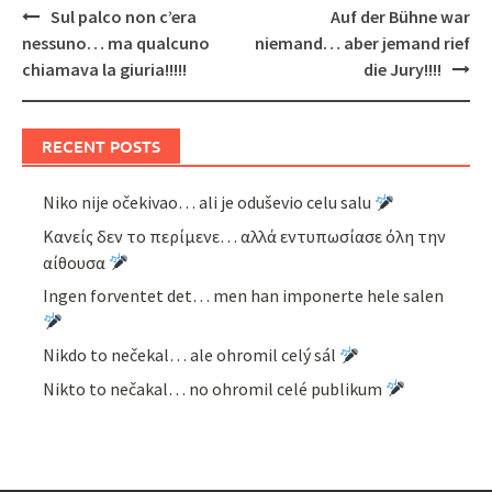
Post
Sul palco non c’era
Auf der Bühne war
navigation
nessuno… ma qualcuno
niemand… aber jemand rief
chiamava la giuria!!!!!
die Jury!!!!
RECENT POSTS
Niko nije očekivao… ali je oduševio celu salu
Κανείς δεν το περίμενε… αλλά εντυπωσίασε όλη την
αίθουσα
Ingen forventet det… men han imponerte hele salen
Nikdo to nečekal… ale ohromil celý sál
Nikto to nečakal… no ohromil celé publikum