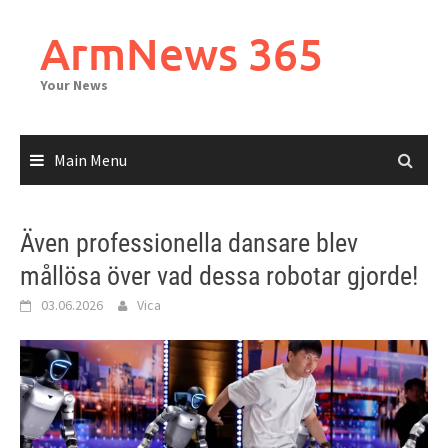
Skip
to
ArmNews 365
content
Your News
Main Menu
Även professionella dansare blev
mållösa över vad dessa robotar gjorde!
03.06.2026
Vica