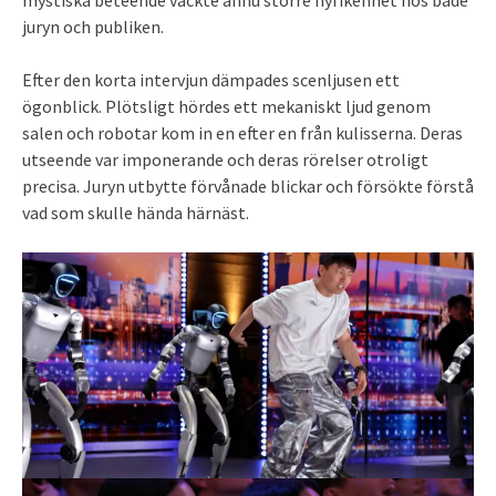
mystiska beteende väckte ännu större nyfikenhet hos både
juryn och publiken.
Efter den korta intervjun dämpades scenljusen ett
ögonblick. Plötsligt hördes ett mekaniskt ljud genom
salen och robotar kom in en efter en från kulisserna. Deras
utseende var imponerande och deras rörelser otroligt
precisa. Juryn utbytte förvånade blickar och försökte förstå
vad som skulle hända härnäst.