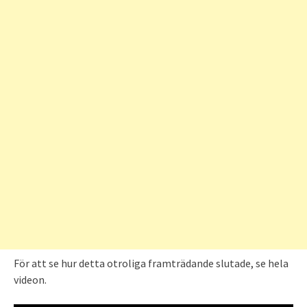
För att se hur detta otroliga framträdande slutade, se hela
videon.