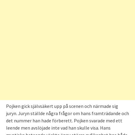
Pojken gick självsäkert upp på scenen och närmade sig
juryn. Juryn ställde några frågor om hans framträdande och
det nummer han hade förberett. Pojken svarade med ett
leende men avslöjade inte vad han skulle visa. Hans