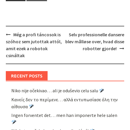
Post
Még a profi táncosok is
Selv professionelle dansere
navigation
szóhoz sem jutottak attól,
blev målløse over, hvad disse
amit ezek a robotok
robotter gjorde!
csináltak
RECENT POSTS
Niko nije očekivao… ali je oduševio celu salu
Κανείς δεν το περίμενε… αλλά εντυπωσίασε όλη την
αίθουσα
Ingen forventet det… men han imponerte hele salen