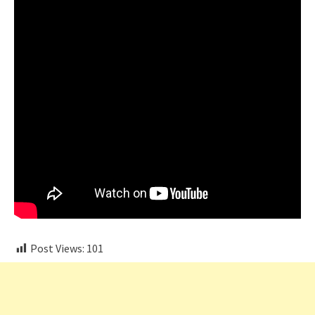
Post Views:
101