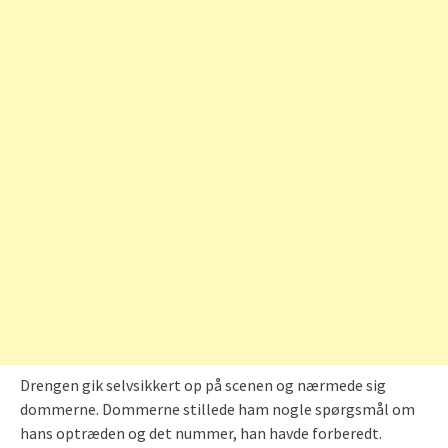
Drengen gik selvsikkert op på scenen og nærmede sig
dommerne. Dommerne stillede ham nogle spørgsmål om
hans optræden og det nummer, han havde forberedt.