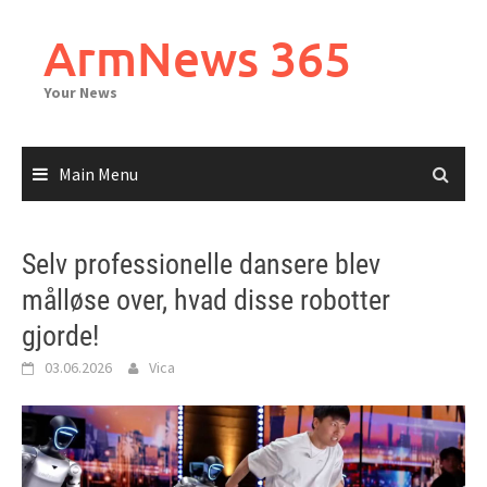
Skip
to
ArmNews 365
content
Your News
Main Menu
Selv professionelle dansere blev
målløse over, hvad disse robotter
gjorde!
03.06.2026
Vica