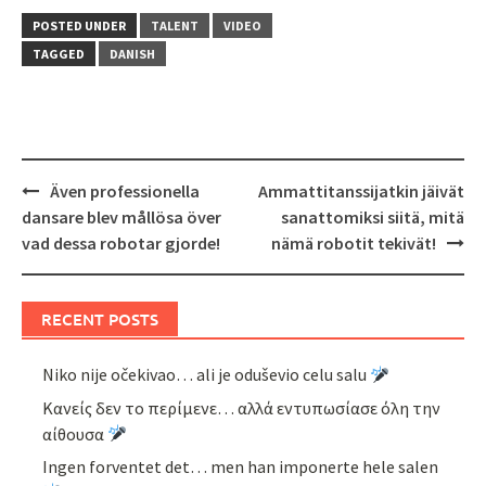
POSTED UNDER
TALENT
VIDEO
TAGGED
DANISH
Post
Även professionella
Ammattitanssijatkin jäivät
navigation
dansare blev mållösa över
sanattomiksi siitä, mitä
vad dessa robotar gjorde!
nämä robotit tekivät!
RECENT POSTS
Niko nije očekivao… ali je oduševio celu salu
Κανείς δεν το περίμενε… αλλά εντυπωσίασε όλη την
αίθουσα
Ingen forventet det… men han imponerte hele salen