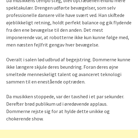
Da musikkens tempo steg, blev optrædenen endnu mere
spektakulær. Drengen udførte bevægelser, som selv
professionelle dansere ville have svært ved. Han skiftede
øjeblikkeligt retning, holdt perfekt balance og gik flydende
fra den ene bevægelse til den anden. Det mest
imponerende var, at robotterne ikke kun kunne følge med,
men næsten fejlfrit gengav hver bevægelse.
Overalt i salen lød udbrud af begejstring. Dommerne kunne
ikke længere skjule deres beundring. Foran deres øjne
smeltede menneskeligt talent og avanceret teknologi
sammen til en enestående optræden.
Da musikken stoppede, var der tavshed i et par sekunder.
Derefter brød publikum ud i øredøvende applaus.
Dommerne rejste sig for at hylde dette unikke og
chokerende show.