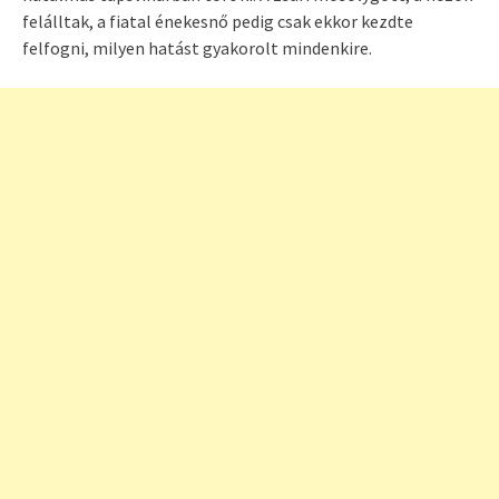
felálltak, a fiatal énekesnő pedig csak ekkor kezdte
felfogni, milyen hatást gyakorolt mindenkire.