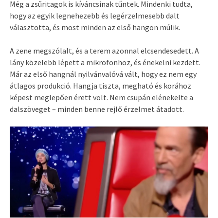
Még a zsűritagok is kíváncsinak tűntek. Mindenki tudta,
hogy az egyik legnehezebb és legérzelmesebb dalt
választotta, és most minden az első hangon múlik.
A zene megszólalt, és a terem azonnal elcsendesedett. A
lány közelebb lépett a mikrofonhoz, és énekelni kezdett.
Már az első hangnál nyilvánvalóvá vált, hogy ez nem egy
átlagos produkció. Hangja tiszta, megható és korához
képest meglepően érett volt. Nem csupán elénekelte a
dalszöveget – minden benne rejlő érzelmet átadott.