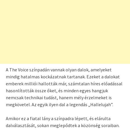
A The Voice színpadán vannak olyan dalok, amelyeket
mindig hatalmas kockázatnak tartanak. Ezeket a dalokat
emberek milliói hallották már, számtalan híres előadással
hasonlították össze őket, és minden egyes hangjuk
nemcsak technikai tudást, hanem mély érzelmeket is
megkövetel. Az egyik ilyen dal a legendás „Hallelujah”.
Amikor ez a fiatal lány a színpadra lépett, és elárulta
dalválasztását, sokan meglepődtek a közönség soraiban.