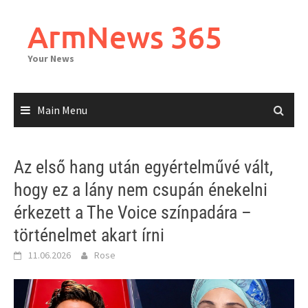
Skip
to
ArmNews 365
content
Your News
Main Menu
Az első hang után egyértelművé vált,
hogy ez a lány nem csupán énekelni
érkezett a The Voice színpadára –
történelmet akart írni
11.06.2026
Rose