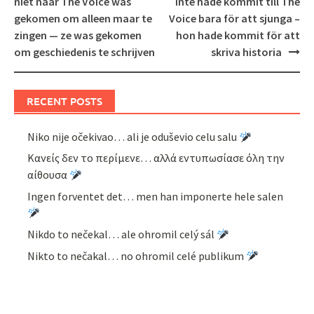
niet naar The Voice was
inte hade kommit till The
gekomen om alleen maar te
Voice bara för att sjunga –
zingen — ze was gekomen
hon hade kommit för att
om geschiedenis te schrijven
skriva historia
RECENT POSTS
Niko nije očekivao… ali je oduševio celu salu
Κανείς δεν το περίμενε… αλλά εντυπωσίασε όλη την
αίθουσα
Ingen forventet det… men han imponerte hele salen
Nikdo to nečekal… ale ohromil celý sál
Nikto to nečakal… no ohromil celé publikum