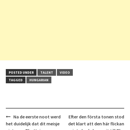
POSTED UNDER
TALENT
VIDEO
TAGGED
HUNGARIAN
Post
Na de eerste noot werd
Efter den första tonen stod
navigation
het duidelijk dat dit meisje
det klart att den här flickan