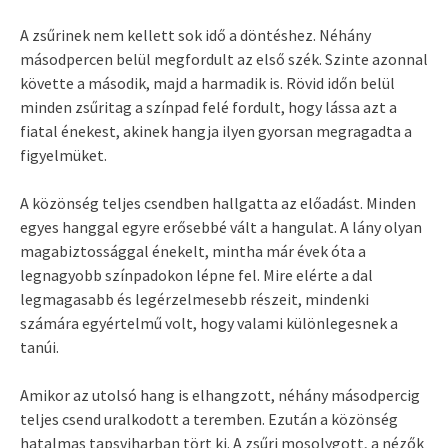
A zsűrinek nem kellett sok idő a döntéshez. Néhány
másodpercen belül megfordult az első szék. Szinte azonnal
követte a második, majd a harmadik is. Rövid időn belül
minden zsűritag a színpad felé fordult, hogy lássa azt a
fiatal énekest, akinek hangja ilyen gyorsan megragadta a
figyelmüket.
A közönség teljes csendben hallgatta az előadást. Minden
egyes hanggal egyre erősebbé vált a hangulat. A lány olyan
magabiztossággal énekelt, mintha már évek óta a
legnagyobb színpadokon lépne fel. Mire elérte a dal
legmagasabb és legérzelmesebb részeit, mindenki
számára egyértelmű volt, hogy valami különlegesnek a
tanúi.
Amikor az utolsó hang is elhangzott, néhány másodpercig
teljes csend uralkodott a teremben. Ezután a közönség
hatalmas tapsviharban tört ki. A zsűri mosolygott, a nézők