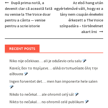
Post
După prima notă, a
Az első hang után
navigation
devenit clar că această fată
egyértelművé vált, hogy ez a
nu venise la The Voice doar
lány nem csupán énekelni
pentru a cânta — venise
érkezett a The Voice
pentru a scrie istorie
színpadára – történelmet
akart írni
RECENT POSTS
Niko nije očekivao… ali je oduševio celu salu
Κανείς δεν το περίμενε… αλλά εντυπωσίασε όλη την
αίθουσα
Ingen forventet det… men han imponerte hele salen
Nikdo to nečekal… ale ohromil celý sál
Nikto to nečakal… no ohromil celé publikum