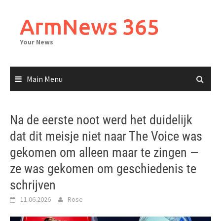
Skip
to
ArmNews 365
content
Your News
Main Menu
Na de eerste noot werd het duidelijk
dat dit meisje niet naar The Voice was
gekomen om alleen maar te zingen —
ze was gekomen om geschiedenis te
schrijven
11.06.2026
Rose