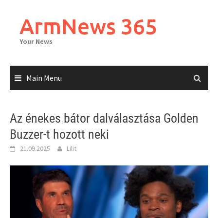
Skip
to
ArmNews 365
content
Your News
Main Menu
Az énekes bátor dalválasztása Golden
Buzzer-t hozott neki
21.09.2025
Lilit