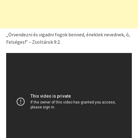
„Örvendezni és vigadni fogok benned, éneklek nevednek, ó,
Felséges!” – Zsoltárok 9:2.