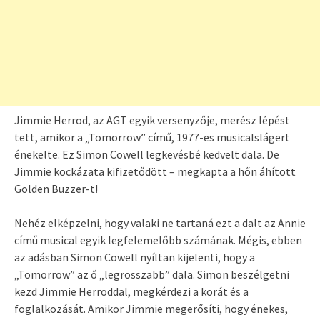
Jimmie Herrod, az AGT egyik versenyzője, merész lépést
tett, amikor a „Tomorrow” című, 1977-es musicalslágert
énekelte. Ez Simon Cowell legkevésbé kedvelt dala. De
Jimmie kockázata kifizetődött – megkapta a hőn áhított
Golden Buzzer-t!
Nehéz elképzelni, hogy valaki ne tartaná ezt a dalt az Annie
című musical egyik legfelemelőbb számának. Mégis, ebben
az adásban Simon Cowell nyíltan kijelenti, hogy a
„Tomorrow” az ő „legrosszabb” dala. Simon beszélgetni
kezd Jimmie Herroddal, megkérdezi a korát és a
foglalkozását. Amikor Jimmie megerősíti, hogy énekes,