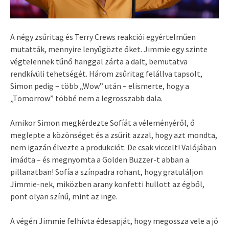
A négy zsűritag és Terry Crews reakciói egyértelműen
mutatták, mennyire lenyűgözte őket. Jimmie egy szinte
végtelennek tűnő hanggal zárta a dalt, bemutatva
rendkívüli tehetségét. Három zsűritag felállva tapsolt,
Simon pedig – több „Wow” után – elismerte, hogy a
„Tomorrow” többé nem a legrosszabb dala.
Amikor Simon megkérdezte Sofíát a véleményéről, ő
meglepte a közönséget és a zsűrit azzal, hogy azt mondta,
nem igazán élvezte a produkciót. De csak viccelt! Valójában
imádta – és megnyomta a Golden Buzzer-t abban a
pillanatban! Sofía a színpadra rohant, hogy gratuláljon
Jimmie-nek, miközben arany konfetti hullott az égből,
pont olyan színű, mint az inge.
A végén Jimmie felhívta édesapját, hogy megossza vele a jó