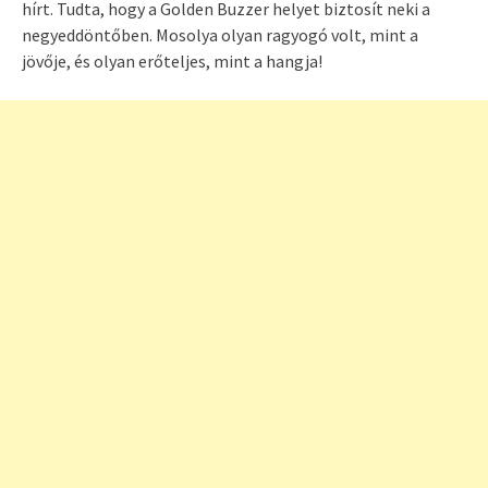
hírt. Tudta, hogy a Golden Buzzer helyet biztosít neki a
negyeddöntőben. Mosolya olyan ragyogó volt, mint a
jövője, és olyan erőteljes, mint a hangja!