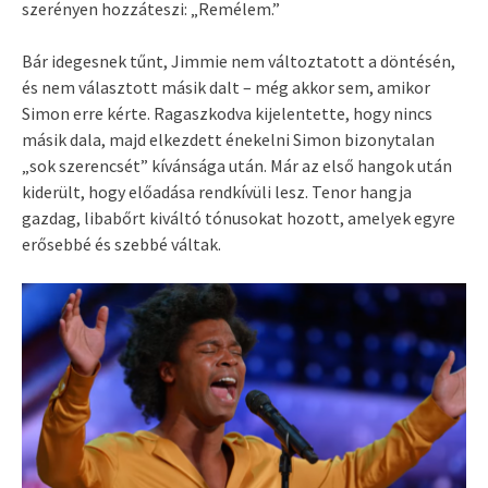
szerényen hozzáteszi: „Remélem.”
Bár idegesnek tűnt, Jimmie nem változtatott a döntésén,
és nem választott másik dalt – még akkor sem, amikor
Simon erre kérte. Ragaszkodva kijelentette, hogy nincs
másik dala, majd elkezdett énekelni Simon bizonytalan
„sok szerencsét” kívánsága után. Már az első hangok után
kiderült, hogy előadása rendkívüli lesz. Tenor hangja
gazdag, libabőrt kiváltó tónusokat hozott, amelyek egyre
erősebbé és szebbé váltak.