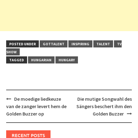
POSTED UNDER
GOTTALENT
INSPIRING
TALENT
TV
SHOW
TAGGED
HUNGARIAN
HUNGARY
Post
De moedige liedkeuze
Die mutige Songwahl des
navigation
van de zanger levert hem de
Sängers beschert ihm den
Golden Buzzer op
Golden Buzzer
RECENT POSTS