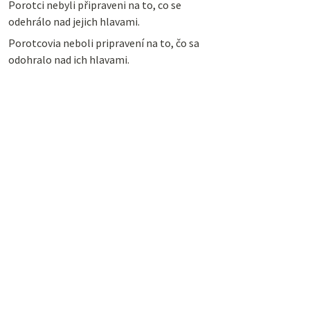
Porotci nebyli připraveni na to, co se
odehrálo nad jejich hlavami.
Porotcovia neboli pripravení na to, čo sa
odohralo nad ich hlavami.