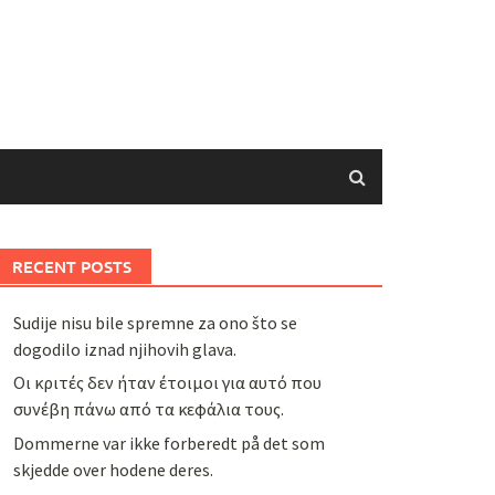
RECENT POSTS
Sudije nisu bile spremne za ono što se
dogodilo iznad njihovih glava.
Οι κριτές δεν ήταν έτοιμοι για αυτό που
συνέβη πάνω από τα κεφάλια τους.
Dommerne var ikke forberedt på det som
skjedde over hodene deres.