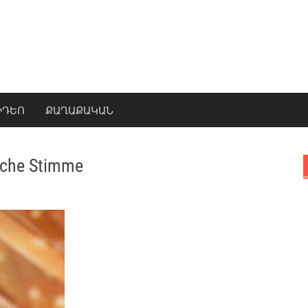
ԻԴԵՈ
ՔԱՂԱՔԱԿԱՆ
liche Stimme