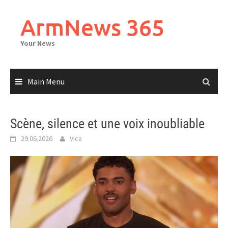
Skip
to
ArmNews 365
content
Your News
Main Menu
Scène, silence et une voix inoubliable
29.06.2026
Vica