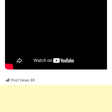
Post Views:
69