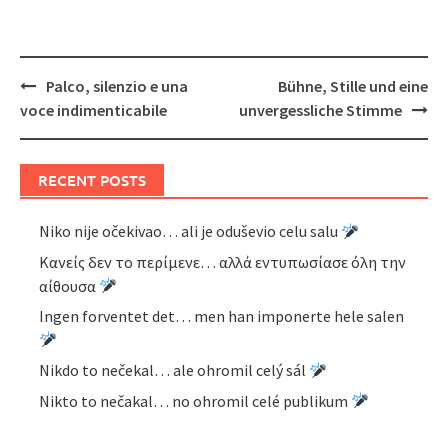
Post
Palco, silenzio e una
Bühne, Stille und eine
navigation
voce indimenticabile
unvergessliche Stimme
RECENT POSTS
Niko nije očekivao… ali je oduševio celu salu
Κανείς δεν το περίμενε… αλλά εντυπωσίασε όλη την
αίθουσα
Ingen forventet det… men han imponerte hele salen
Nikdo to nečekal… ale ohromil celý sál
Nikto to nečakal… no ohromil celé publikum