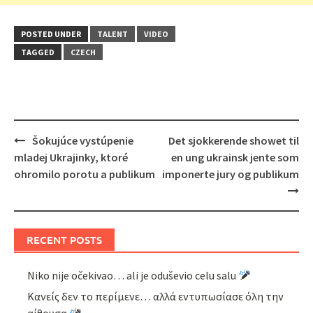
POSTED UNDER
TALENT
VIDEO
TAGGED
CZECH
Post
Šokujúce vystúpenie
Det sjokkerende showet til
navigation
mladej Ukrajinky, ktoré
en ung ukrainsk jente som
ohromilo porotu a publikum
imponerte jury og publikum
RECENT POSTS
Niko nije očekivao… ali je oduševio celu salu
Κανείς δεν το περίμενε… αλλά εντυπωσίασε όλη την