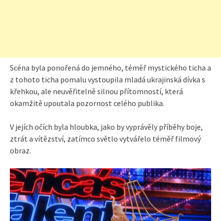
Scéna byla ponořená do jemného, téměř mystického ticha a
z tohoto ticha pomalu vystoupila mladá ukrajinská dívka s
křehkou, ale neuvěřitelně silnou přítomností, která
okamžitě upoutala pozornost celého publika.
V jejích očích byla hloubka, jako by vyprávěly příběhy boje,
ztrát a vítězství, zatímco světlo vytvářelo téměř filmový
obraz.