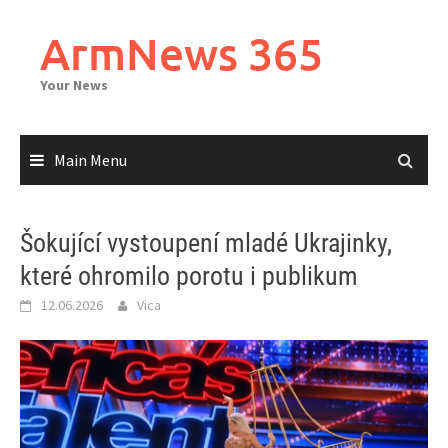
Skip
to
ArmNews 365
content
Your News
Main Menu
Šokující vystoupení mladé Ukrajinky,
které ohromilo porotu i publikum
12.06.2026
Vica