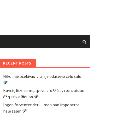
RECENT POSTS
Niko nije očekivao… ali je oduševio celu salu
Κανείς δεν το περίμενε… αλλά εντυπωσίασε
όλη την αίθουσα
Ingen forventet det… men han imponerte
hele salen