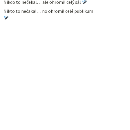
Nikdo to nečekal… ale ohromil celý sál
Nikto to nečakal… no ohromil celé publikum