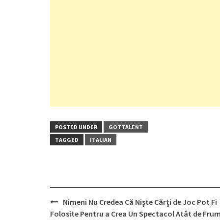
POSTED UNDER
GOTTALENT
TAGGED
ITALIAN
Post
Nimeni Nu Credea Că Niște Cărți de Joc Pot Fi
navigation
Folosite Pentru a Crea Un Spectacol Atât de Fru