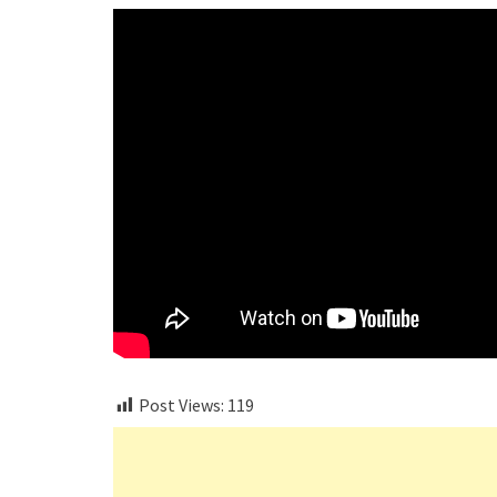
Post Views:
119