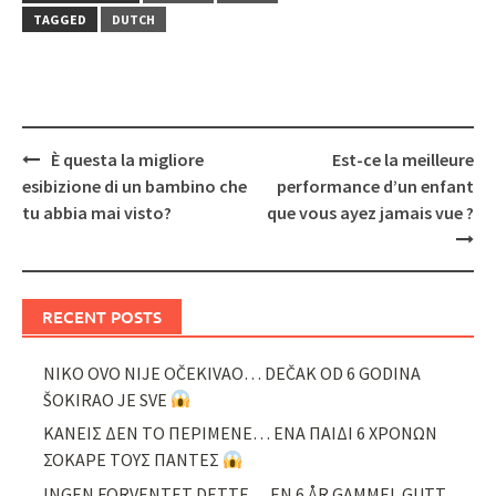
TAGGED
DUTCH
Post
È questa la migliore
Est-ce la meilleure
navigation
esibizione di un bambino che
performance d’un enfant
tu abbia mai visto?
que vous ayez jamais vue ?
RECENT POSTS
NIKO OVO NIJE OČEKIVAO… DEČAK OD 6 GODINA
ŠOKIRAO JE SVE
ΚΑΝΕΙΣ ΔΕΝ ΤΟ ΠΕΡΙΜΕΝΕ… ΕΝΑ ΠΑΙΔΙ 6 ΧΡΟΝΩΝ
ΣΟΚΑΡΕ ΤΟΥΣ ΠΑΝΤΕΣ
INGEN FORVENTET DETTE… EN 6 ÅR GAMMEL GUTT