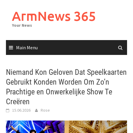
Skip
to
ArmNews 365
content
Your News
Main Menu
Niemand Kon Geloven Dat Speelkaarten
Gebruikt Konden Worden Om Zo’n
Prachtige en Onwerkelijke Show Te
Creëren
15.06.2026
Rose