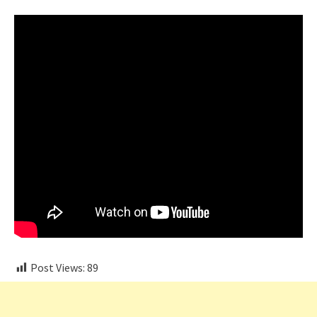
Post Views:
89