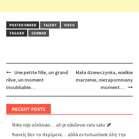
POSTED UNDER
TALENT
VIDEO
TAGGED
GERMAN
Post
Une petite fille, un grand
Mała dziewczynka, wielkie
navigation
rêve, un moment
marzenie, niezapomniany
inoubliable…
moment…
RECENT POSTS
Niko nije očekivao… ali je oduševio celu salu
Κανείς δεν το περίμενε… αλλά εντυπωσίασε όλη την