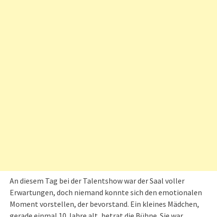
An diesem Tag bei der Talentshow war der Saal voller
Erwartungen, doch niemand konnte sich den emotionalen
Moment vorstellen, der bevorstand. Ein kleines Mädchen,
gerade einmal 10 Jahre alt, betrat die Bühne. Sie war