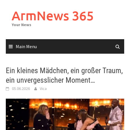
Skip
to
ArmNews 365
content
Your News
Main Menu
Ein kleines Mädchen, ein großer Traum,
ein unvergesslicher Moment…
05.06.2026
Vica