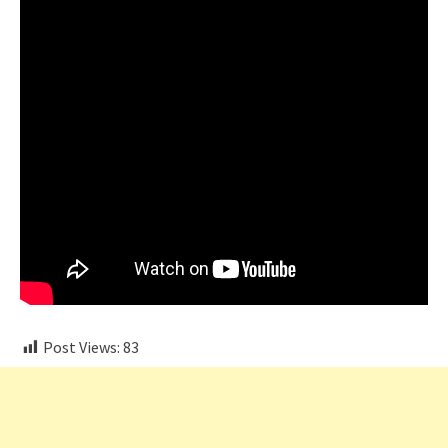
Post Views:
83