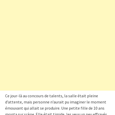
Ce jour-là au concours de talents, la salle était pleine
d’attente, mais personne n’aurait pu imaginer le moment
émouvant qui allait se produire. Une petite fille de 10 ans
monta sur scène. Elle était timide, les yeux un peu effrayés,