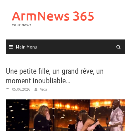
Skip
to
ArmNews 365
content
Your News
Main Menu
Une petite fille, un grand rêve, un
moment inoubliable…
05.06.2026
Vica