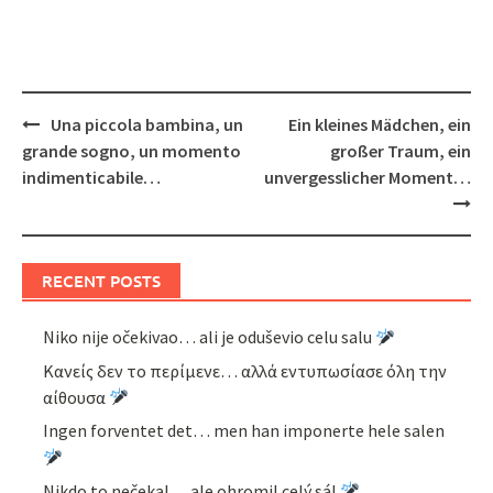
Post
Una piccola bambina, un
Ein kleines Mädchen, ein
navigation
grande sogno, un momento
großer Traum, ein
indimenticabile…
unvergesslicher Moment…
RECENT POSTS
Niko nije očekivao… ali je oduševio celu salu
Κανείς δεν το περίμενε… αλλά εντυπωσίασε όλη την
αίθουσα
Ingen forventet det… men han imponerte hele salen
Nikdo to nečekal… ale ohromil celý sál