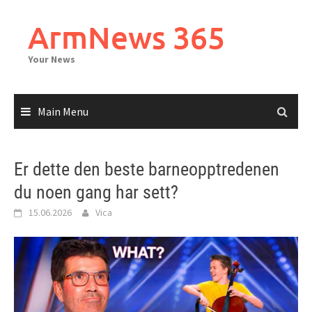
Skip
to
ArmNews 365
content
Your News
Main Menu
Er dette den beste barneopptredenen
du noen gang har sett?
15.06.2026
Vica