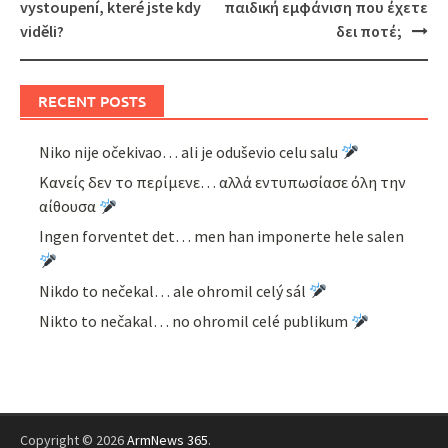
navigation
vystoupení, které jste kdy
παιδική εμφάνιση που έχετε
viděli?
δει ποτέ;
RECENT POSTS
Niko nije očekivao… ali je oduševio celu salu
Κανείς δεν το περίμενε… αλλά εντυπωσίασε όλη την
αίθουσα
Ingen forventet det… men han imponerte hele salen
Nikdo to nečekal… ale ohromil celý sál
Nikto to nečakal… no ohromil celé publikum
Copyright © 2026
ArmNews 365
.