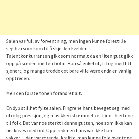
Salen var full av forventning, men ingen kunne forestille
seg hva som kom til å skje den kvelden.
Talentkonkurransen gikk som normalt da en liten gutt gikk
opp på scenen med en fiolin. Han så enkel ut, til og med litt
sjenert, og mange trodde det bare ville være enda en vanlig
opptreden.
Men den første tonen forandret alt.
En dyp stillhet fylte salen. Fingrene hans beveget seg med
utrolig presisjon, og musikken strømmet rett inn i hjertene
til folk. Det var noe sterkt i denne gutten, noe som ikke kan
beskrives med ord. Opptredenen hans var ikke bare
vakker… den var rørende, kraftig, man kunne føle hver tone.