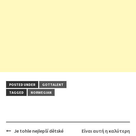
POSTED UNDER
GOTTALENT
TAGGED
NORWEGIAN
Post
Je tohle nejlepší dětské
Είναι αυτή η καλύτερη