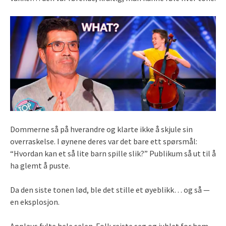
Dommerne så på hverandre og klarte ikke å skjule sin
overraskelse. I øynene deres var det bare ett spørsmål:
“Hvordan kan et så lite barn spille slik?” Publikum så ut til å
ha glemt å puste.
Da den siste tonen lød, ble det stille et øyeblikk… og så —
en eksplosjon.
Applaus fylte hele salen. Folk reiste seg og jublet for ham.