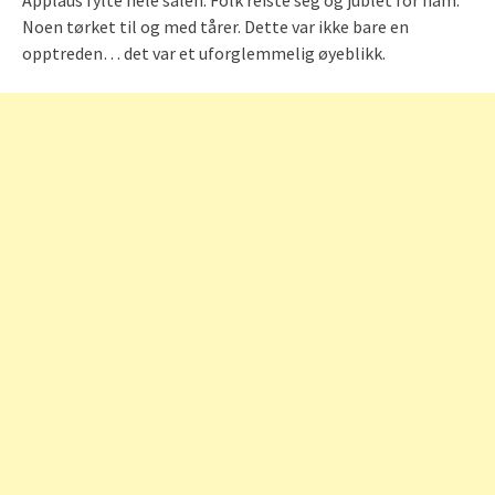
Noen tørket til og med tårer. Dette var ikke bare en
opptreden… det var et uforglemmelig øyeblikk.