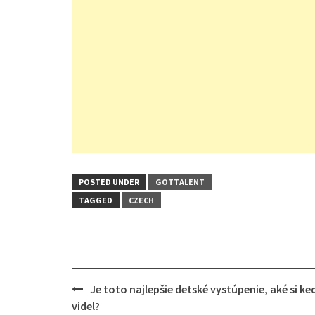
POSTED UNDER
GOTTALENT
TAGGED
CZECH
Post
Je toto najlepšie detské vystúpenie, aké si ke
navigation
videl?