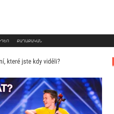
ԻԴԵՈ
ՔԱՂԱՔԱԿԱՆ
, které jste kdy viděli?