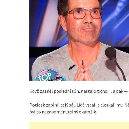
Když zazněl poslední tón, nastalo ticho… a pak — 
Potlesk zaplnil celý sál. Lidé vstali a tleskali mu. 
byl to nezapomenutelný okamžik.