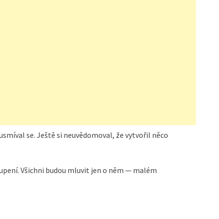
usmíval se. Ještě si neuvědomoval, že vytvořil něco
upení. Všichni budou mluvit jen o něm — malém