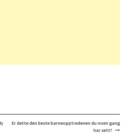
dy
Er dette den beste barneopptredenen du noen gang
har sett?