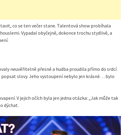
stavit, co se ten večer stane. Talentová show probíhala
houslemi. Vypadal obyčejně, dokonce trochu stydlivě, a
pení.
ovaly neuvěřitelně přesně a hudba proudila přímo do srdcí
lze popsat slovy. Jeho vystoupení nebylo jen krásné… bylo
kvapení. V jejich očích byla jen jedna otázka: „Jak může tak
o dýchat.