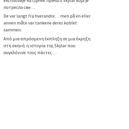
експлозије на сцени: прича о Skylar која је
потресла све…
De var langt fra hverandre… men på en eller
annen måte var tankene deres koblet
sammen.
Από μια απρόσμενη έκπληξη σε μια έκρηξη
στη σκηνή: η ιστορία της Skylar που
συγκλόνισε τους πάντες…