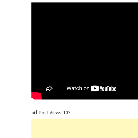
Post Views:
103