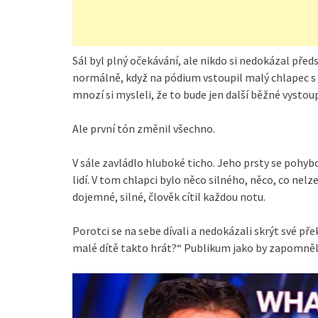
Sál byl plný očekávání, ale nikdo si nedokázal před
normálně, když na pódium vstoupil malý chlapec s 
mnozí si mysleli, že to bude jen další běžné vystou
Ale první tón změnil všechno.
V sále zavládlo hluboké ticho. Jeho prsty se pohyb
lidí. V tom chlapci bylo něco silného, něco, co ne
dojemné, silné, člověk cítil každou notu.
Porotci se na sebe dívali a nedokázali skrýt své pře
malé dítě takto hrát?“ Publikum jako by zapomněl