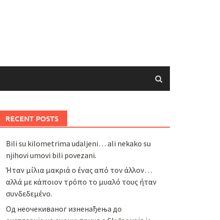
RECENT POSTS
Bili su kilometrima udaljeni… ali nekako su
njihovi umovi bili povezani.
Ήταν μίλια μακριά ο ένας από τον άλλον…
αλλά με κάποιον τρόπο το μυαλό τους ήταν
συνδεδεμένο.
Од неочекиваног изненађења до