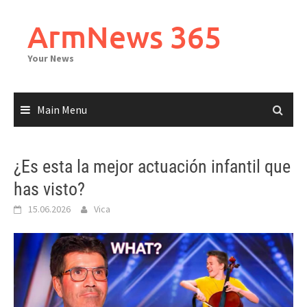
Skip
to
ArmNews 365
content
Your News
Main Menu
¿Es esta la mejor actuación infantil que
has visto?
15.06.2026
Vica