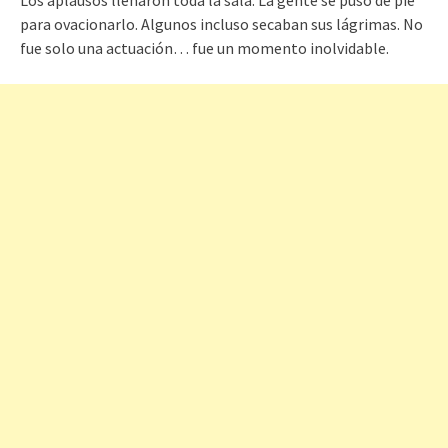
para ovacionarlo. Algunos incluso secaban sus lágrimas. No
fue solo una actuación… fue un momento inolvidable.