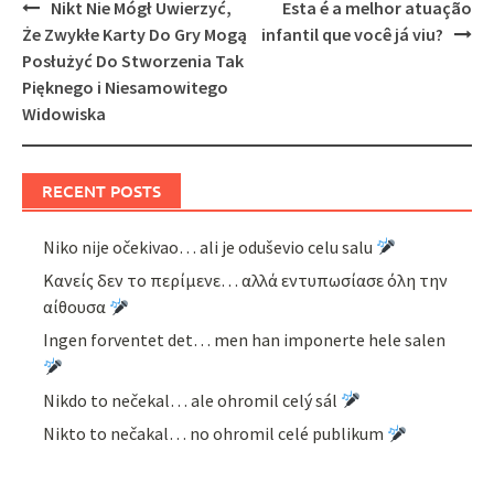
Post
Nikt Nie Mógł Uwierzyć,
Esta é a melhor atuação
navigation
Że Zwykłe Karty Do Gry Mogą
infantil que você já viu?
Posłużyć Do Stworzenia Tak
Pięknego i Niesamowitego
Widowiska
RECENT POSTS
Niko nije očekivao… ali je oduševio celu salu
Κανείς δεν το περίμενε… αλλά εντυπωσίασε όλη την
αίθουσα
Ingen forventet det… men han imponerte hele salen
Nikdo to nečekal… ale ohromil celý sál
Nikto to nečakal… no ohromil celé publikum