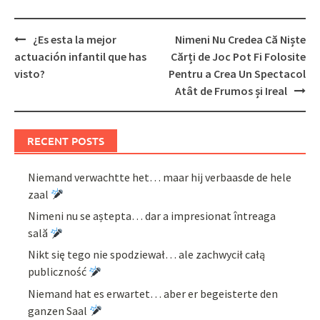
Post
¿Es esta la mejor
Nimeni Nu Credea Că Niște
navigation
actuación infantil que has
Cărți de Joc Pot Fi Folosite
visto?
Pentru a Crea Un Spectacol
Atât de Frumos și Ireal
RECENT POSTS
Niemand verwachtte het… maar hij verbaasde de hele
zaal
Nimeni nu se aștepta… dar a impresionat întreaga
sală
Nikt się tego nie spodziewał… ale zachwycił całą
publiczność
Niemand hat es erwartet… aber er begeisterte den
ganzen Saal