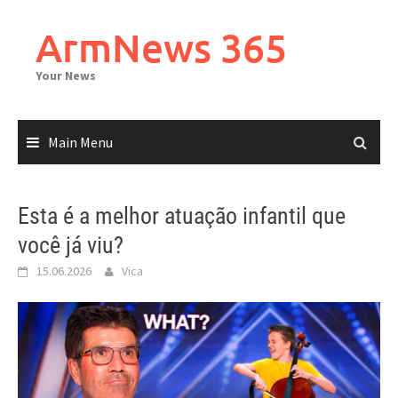
Skip
to
ArmNews 365
content
Your News
Main Menu
Esta é a melhor atuação infantil que
você já viu?
15.06.2026
Vica