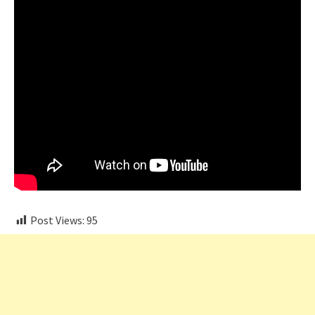
Post Views:
95