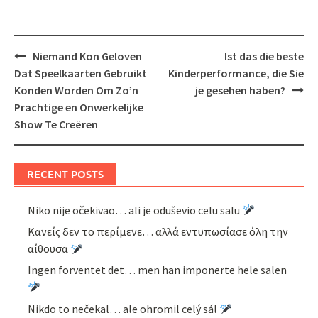
Post
Niemand Kon Geloven
Ist das die beste
navigation
Dat Speelkaarten Gebruikt
Kinderperformance, die Sie
Konden Worden Om Zo’n
je gesehen haben?
Prachtige en Onwerkelijke
Show Te Creëren
RECENT POSTS
Niko nije očekivao… ali je oduševio celu salu
Κανείς δεν το περίμενε… αλλά εντυπωσίασε όλη την
αίθουσα
Ingen forventet det… men han imponerte hele salen
Nikdo to nečekal… ale ohromil celý sál